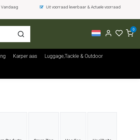
 = Vandaag
Uit voorraad leverbaar & Actuele voorraad
0
ing
Karper aas
Luggage,Tackle & Outdoor