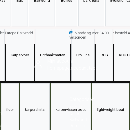
Aas
Bait
Baitworld
Boilies
Dark Tuna
Evolution C
er Europe Baitworld
Vandaag voor 14:00uur besteld
verzonden
Karpervoer
Onthaakmatten
Pro Line
RCG
RCG C
Mijn account
homepage.account.text
Categorieën
Top 10
fluor
karpershirts
karpervissen boot
lightweight boat
n
Outlet
Baitworld
cten
Dometic