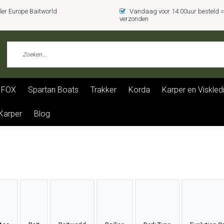
er Europe Baitworld
Vandaag voor 14:00uur besteld
verzonden
FOX
Spartan Boats
Trakker
Korda
Karper en Viskled
 Karper
Blog