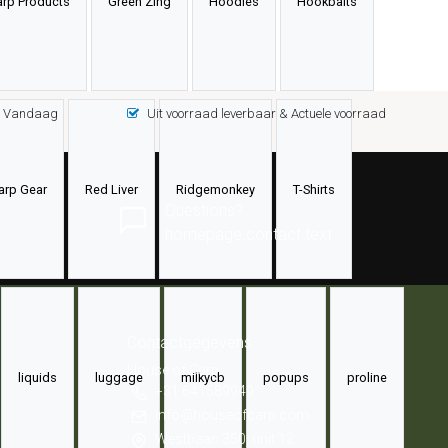
arp Products
Green Zing
Hoodies
Hookbaits
 = Vandaag
Uit voorraad leverbaar & Actuele voorraad
arp Gear
Red Liver
Ridgemonkey
T-Shirts
Questions?
homepage.contact.text
Contactgegevens
House of Carp
liquids
luggage
milkycb
popups
proline
+31 641589949
info@houseofcarp.com
Westbaan 350, unit 12