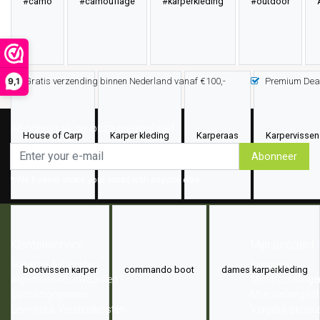
#camo
#camouflage
#karperkleding
#outdoor
9,1
Gratis verzending binnen Nederland vanaf €100,-
Premium Deal
Abonneer je op onze nieuwsbrief
House of Carp
Karper kleding
Karperaas
Karpervissen
Abonneer
* We'll never share your email with anyone else.
Klantenservice
Mijn account
Garantie & Klachten
Inloggen
bootvissen karper
commando boot
dames karperkleding
Algemene voorwaarden
Mijn bestellinge
Contactgegevens
Mijn verlanglijst
Levertijd & Verzendkosten
Vergelijk produ