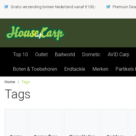
Gratis verzending binnen Nederland vanaf €100,-
Premium Deal
Top 10
Outlet
Baitworld
Dometic
AVID Carp
Boten & Toebehoren
Endtackle
Merken
Partikels
Home
Tags
Tags