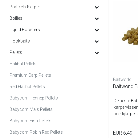
Partikels Karper
Boilies
Liquid Boosters
Hookbaits
Pellets
Halibut Pellets
Premium Carp Pellets
Baitworld
Baitworld B
Red Halibut Pellets
Babycorn Hennep Pellets
De beste Bab
karpervissen
Babycorn Mais Pellets
heerlijke pell
Babycorn Fish Pellets
Babycorn Robin Red Pellets
EUR 6,49