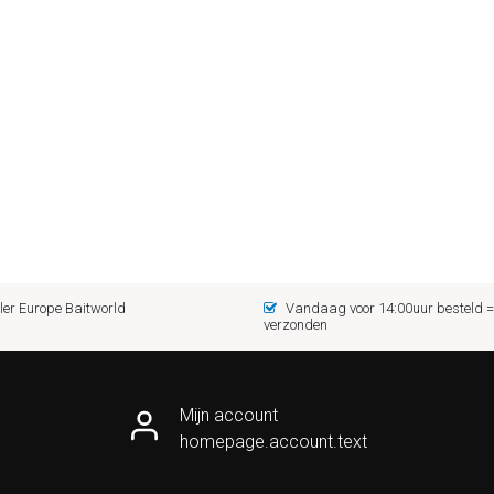
er Europe Baitworld
Vandaag voor 14:00uur besteld
verzonden
Mijn account
homepage.account.text