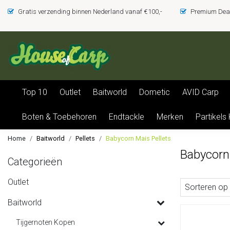
Gratis verzending binnen Nederland vanaf €100,-
Premium Deal
Top 10
Outlet
Baitworld
Dometic
AVID Carp
Boten & Toebehoren
Endtackle
Merken
Partikels
Home
Baitworld
Pellets
Babycorn Mais Pellets
Babycorn
Categorieën
Outlet
Sorteren op
Baitworld
Tijgernoten Kopen