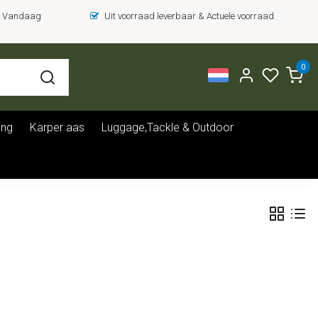
 = Vandaag
Uit voorraad leverbaar & Actuele voorraad
0
ing
Karper aas
Luggage,Tackle & Outdoor