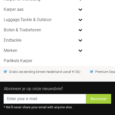
Karper aas
Luggage,Tackle & Outdoor
Boten & Toebehoren
Endtackle
Merken
Partikels Karper
Gratis verzending binnen Nederland vanaf €100,-
Premium Deal
Abonneer je op onze nieuwsbrief
Abonneer
* We'll never share your email with anyone else.