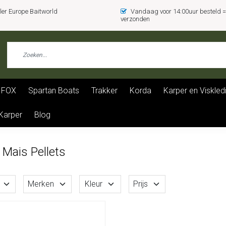
er Europe Baitworld
Vandaag voor 14:00uur besteld
verzonden
FOX
Spartan Boats
Trakker
Korda
Karper en Viskled
 Karper
Blog
 Mais Pellets
Merken
Kleur
Prijs