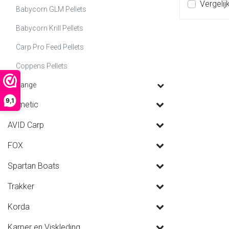
Vergelij
Babycorn GLM Pellets
Babycorn Krill Pellets
Carp Pro Feed Pellets
Coppens Pellets
Range
9,1
Dometic
AVID Carp
FOX
Spartan Boats
Trakker
Korda
Karper en Viskleding