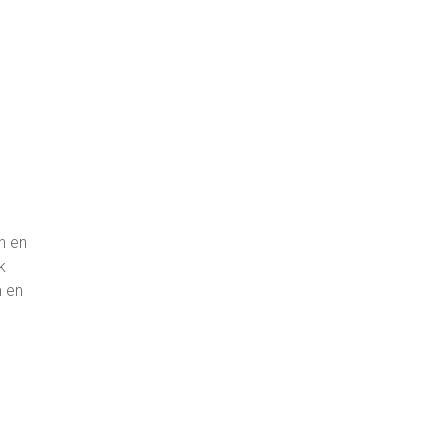
n en
k
m en