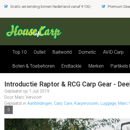
Gratis verzending binnen Nederland vanaf €100,-
Premium Deal
Top 10
Outlet
Baitworld
Dometic
AVID Carp
Boten & Toebehoren
Endtackle
Merken
Partikels
Introductie Raptor & RCG Carp Gear - Dee
Geplaatst op
1 Juli 2019
Door Marc Vervoort
Geplaatst in
Aanbiedingen
,
Carp Care
,
Karpervissen
,
Luggage
,
Marc 
0