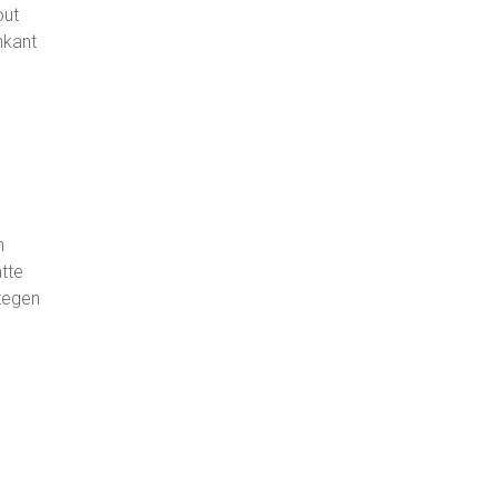
out
nkant
n
tte
tegen