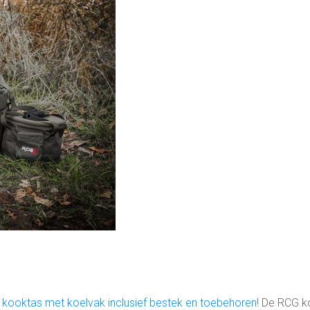
 kooktas met koelvak inclusief bestek en toebehoren
! De RCG k