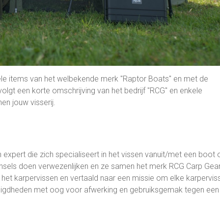
nele items van het welbekende merk "Raptor Boats" en met de
olgt een korte omschrijving van het bedrijf "RCG" en enkele
n jouw visserij.
xpert die zich specialiseert in het vissen vanuit/met een boot 
insels doen verwezenlijken en ze samen het merk RCG Carp Gear
het karpervissen en vertaald naar een missie om elke karperviss
nodigdheden met oog voor afwerking en gebruiksgemak tegen een