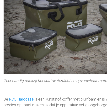
Zeer handig dankzij het spat-waterdicht en opvouwbaar mate
De
RCG Hardcase
is een kunststof koffer met plukfoam en is v
precies op maat maken, zodat je apparatuur veilig opgeborgen i