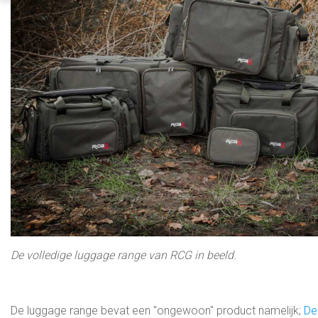
De volledige luggage range van RCG in beeld.
De luggage range bevat een "ongewoon" product namelijk;
De