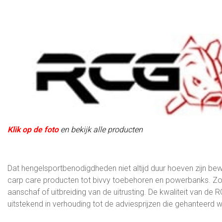
Klik op de foto
en bekijk alle producten
Dat hengelsportbenodigdheden niet altijd duur hoeven zijn be
carp care producten tot bivvy toebehoren en powerbanks. Zowel
aanschaf of uitbreiding van de uitrusting. De kwaliteit van de
uitstekend in verhouding tot de adviesprijzen die gehanteerd 