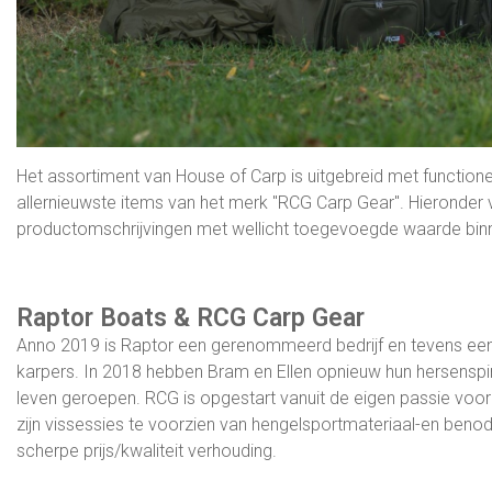
Het assortiment van House of Carp is uitgebreid met functio
allernieuwste items van het merk "RCG Carp Gear". Hieronder v
productomschrijvingen met wellicht toegevoegde waarde binne
Raptor Boats & RCG Carp Gear
Anno 2019 is Raptor een gerenommeerd bedrijf en tevens een e
karpers. In 2018 hebben Bram en Ellen opnieuw hun hersensp
leven geroepen. RCG is opgestart vanuit de eigen passie voor 
zijn vissessies te voorzien van hengelsportmateriaal-en be
scherpe prijs/kwaliteit verhouding.