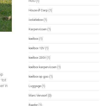
HOC
(1)
House of Carp
(1)
isolatiebox
(1)
Karpervissen
(1)
koelbox
(1)
koelbox 12V
(1)
koelbox 230V
(1)
koelbox karpervissen
(1)
op
koelbox op gas
(1)
 tot
er in
Luggage
(1)
Marc Vervoort
(3)
Raptor
(1)