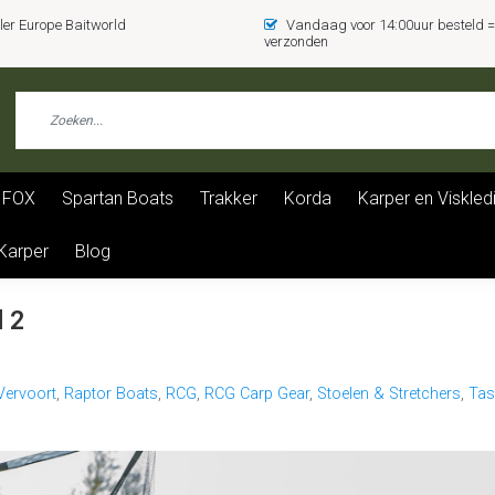
er Europe Baitworld
Vandaag voor 14:00uur besteld
verzonden
FOX
Spartan Boats
Trakker
Korda
Karper en Viskled
 Karper
Blog
l 2
Vervoort
,
Raptor Boats
,
RCG
,
RCG Carp Gear
,
Stoelen & Stretchers
,
Tas