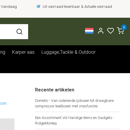
 = Vandaag
Uit voorraad leverbaar & Actuele voorraad
0
ing
Karper aas
Luggage,Tackle & Outdoor
Recente artikelen
Dometic - Van isolerende ijsboxen tot draagbare
sen
compressor koelboxen met vriesfunctie
Een Assortiment Vol Handige Items en Gadgets -
RidgeMonkey