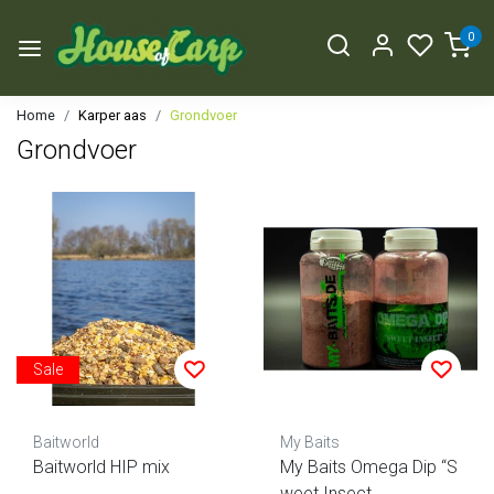
0
Home
Karper aas
Grondvoer
Grondvoer
Sale
Baitworld
My Baits
Baitworld HIP mix
My Baits Omega Dip “S
weet Insect