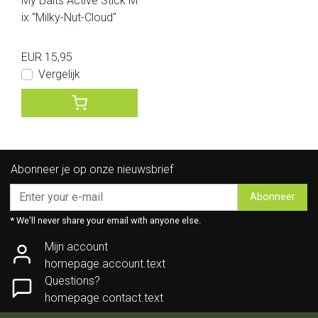
My Baits Active Stick M
ix "Milky-Nut-Cloud"
EUR 15,95
Vergelijk
Abonneer je op onze nieuwsbrief
Abonneer
* We'll never share your email with anyone else.
Mijn account
homepage.account.text
Questions?
homepage.contact.text