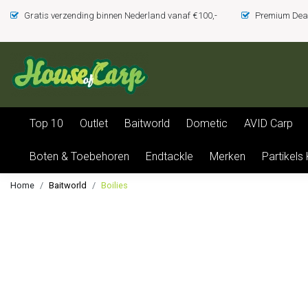
Gratis verzending binnen Nederland vanaf €100,-
Premium Deal
Top 10
Outlet
Baitworld
Dometic
AVID Carp
Boten & Toebehoren
Endtackle
Merken
Partikels
Home
Baitworld
Boilies