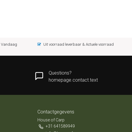
 = Vandaag
Uit voorraad leverbaar & Actuele voorraad
Questions?
homepage.contact.text
Contactgegevens
House of Carp
+31 641589949