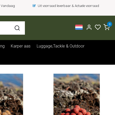
 = Vandaag
Uit voorraad leverbaar & Actuele voorraad
0
ing
Karper aas
Luggage,Tackle & Outdoor