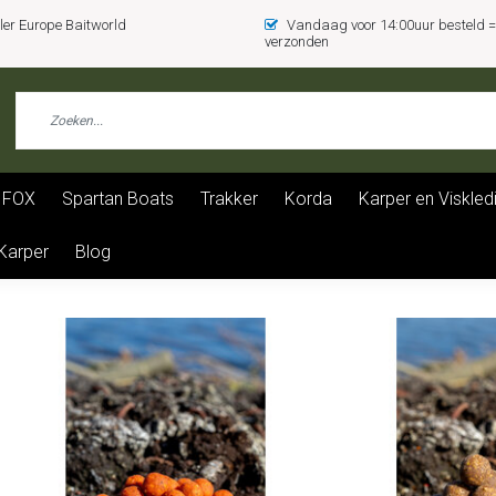
er Europe Baitworld
Vandaag voor 14:00uur besteld
verzonden
FOX
Spartan Boats
Trakker
Korda
Karper en Viskled
 Karper
Blog