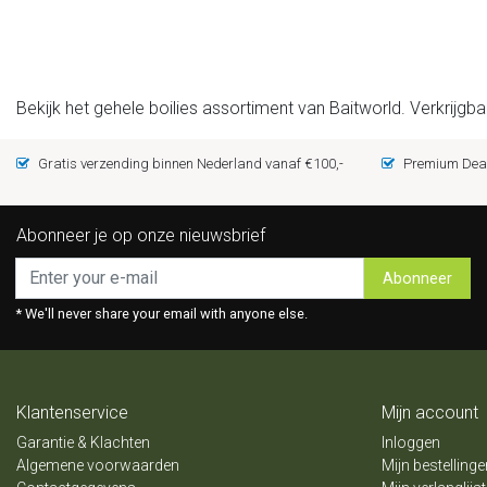
Bekijk het gehele boilies assortiment van Baitworld. Verkrijgb
Gratis verzending binnen Nederland vanaf €100,-
Premium Deal
Abonneer je op onze nieuwsbrief
Abonneer
* We'll never share your email with anyone else.
Klantenservice
Mijn account
Garantie & Klachten
Inloggen
Algemene voorwaarden
Mijn bestellinge