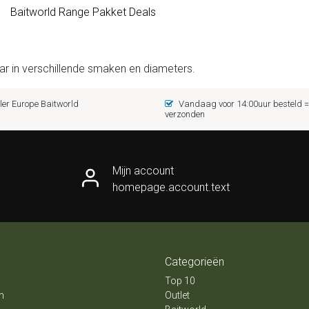
Baitworld Range Pakket Deals
aar in verschillende smaken en diameters.
er Europe Baitworld
Vandaag voor 14:00uur besteld
verzonden
Mijn account
homepage.account.text
Categorieën
Top 10
n
Outlet