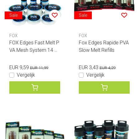
Sale
Sale
FOX
FOX
FOX Edges Fast Melt P
Fox Edges Rapide PVA
VA Mesh System 14 m
Slow Melt Refills
m Stix 7m
EUR 9,59
EUR 3,43
EUR 11,99
EUR 4,29
Vergelijk
Vergelijk