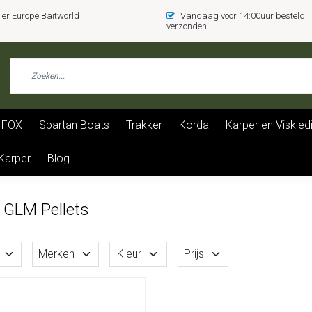
er Europe Baitworld
Vandaag voor 14:00uur besteld
verzonden
FOX
Spartan Boats
Trakker
Korda
Karper en Viskled
 Karper
Blog
 GLM Pellets
Merken
Kleur
Prijs