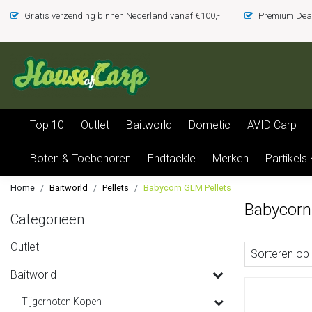
Gratis verzending binnen Nederland vanaf €100,-
Premium Deal
Top 10
Outlet
Baitworld
Dometic
AVID Carp
Boten & Toebehoren
Endtackle
Merken
Partikels
Home
Baitworld
Pellets
Babycorn GLM Pellets
Babycorn
Categorieën
Outlet
Sorteren op
Baitworld
Tijgernoten Kopen