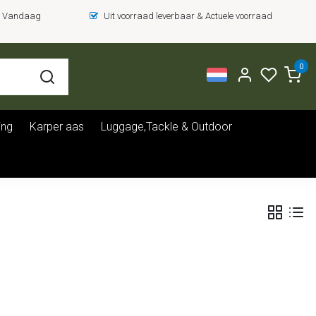
 = Vandaag
Uit voorraad leverbaar & Actuele voorraad
0
ing
Karper aas
Luggage,Tackle & Outdoor