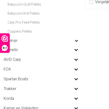
Vergelij
Babycorn GLM Pellets
Babycorn Krill Pellets
Carp Pro Feed Pellets
Coppens Pellets
Range
9,1
Dometic
AVID Carp
FOX
Spartan Boats
Trakker
Korda
Karper en Viskleding