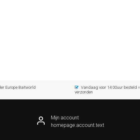
er Europe Baitworld
Vandaag voor 14:00uur besteld
verzonden
Mijn account
homepage.account.text