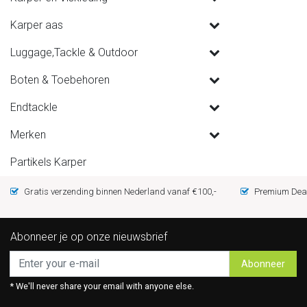
Karper aas
Luggage,Tackle & Outdoor
Boten & Toebehoren
Endtackle
Merken
Partikels Karper
Gratis verzending binnen Nederland vanaf €100,-
Premium Deal
Abonneer je op onze nieuwsbrief
Abonneer
* We'll never share your email with anyone else.