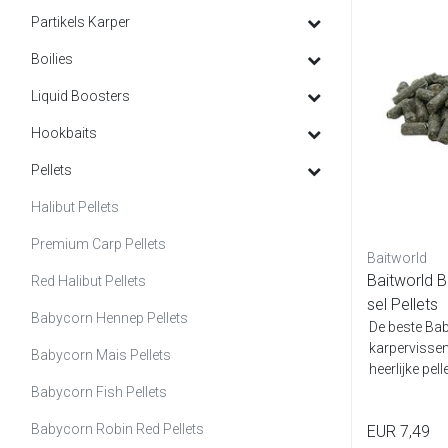
Partikels Karper
Boilies
Liquid Boosters
Hookbaits
Pellets
Halibut Pellets
Premium Carp Pellets
Baitworld
Baitworld 
Red Halibut Pellets
sel Pellets
Babycorn Hennep Pellets
De beste Bab
karpervissen
Babycorn Mais Pellets
heerlijke pell
Babycorn Fish Pellets
Babycorn Robin Red Pellets
EUR 7,49