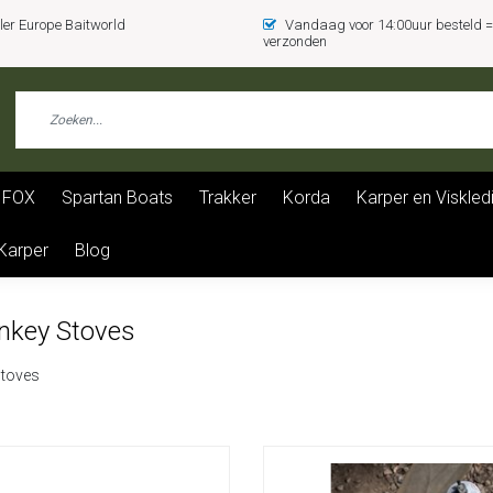
er Europe Baitworld
Vandaag voor 14:00uur besteld
verzonden
FOX
Spartan Boats
Trakker
Korda
Karper en Viskled
 Karper
Blog
nkey Stoves
toves