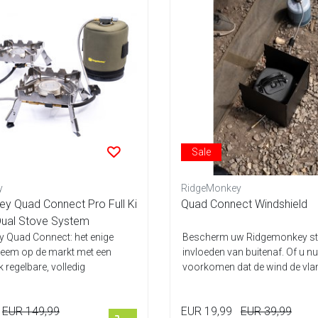
Sale
y
RidgeMonkey
y Quad Connect Pro Full Ki
Quad Connect Windshield
 Dual Stove System
 Quad Connect: het enige
Bescherm uw Ridgemonkey st
teem op de markt met een
invloeden van buitenaf. Of u nu
 regelbare, volledig
voorkomen dat de wind de vl
we...
uw vo...
EUR 149,99
EUR 19,99
EUR 39,99