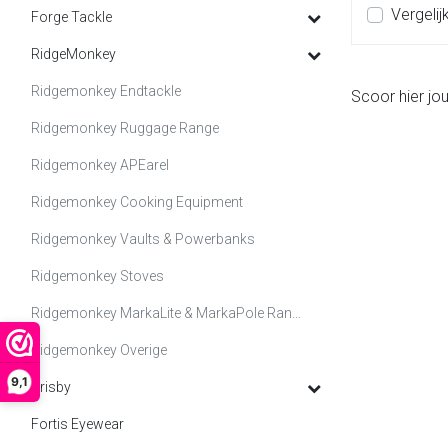
Vergelij
Forge Tackle
RidgeMonkey
Ridgemonkey Endtackle
Scoor hier j
Ridgemonkey Ruggage Range
Ridgemonkey APEarel
Ridgemonkey Cooking Equipment
Ridgemonkey Vaults & Powerbanks
Ridgemonkey Stoves
Ridgemonkey MarkaLite & MarkaPole Range
Ridgemonkey Overige
9,1
Brisby
Fortis Eyewear