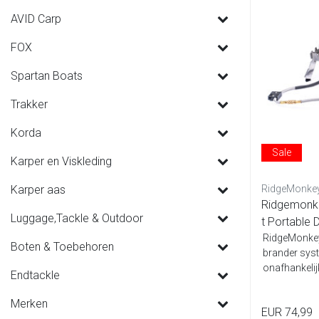
AVID Carp
FOX
Spartan Boats
Trakker
Korda
Sale
Karper en Viskleding
Karper aas
RidgeMonke
Ridgemonke
Luggage,Tackle & Outdoor
t Portable
RidgeMonkey
Boten & Toebehoren
brander sys
onafhankelijk
Endtackle
afneembare t
Merken
EUR 74,99