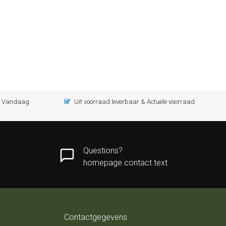
 = Vandaag
Uit voorraad leverbaar & Actuele voorraad
Questions?
homepage.contact.text
Contactgegevens