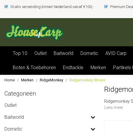
Gratis verzending binnen Nederland vanaf €100,-
Premium Deal
Top 10
Outlet
Baitworld
Dometic
AVID Carp
Boten & Toebehoren
Endtackle
Merken
Partikels
Home
Merken
RidgeMonkey
Ridgemonkey Stoves
Ridgemo
Categorieën
Ridgemonkey S
Outlet
Lees meer.
Baitworld
Dometic