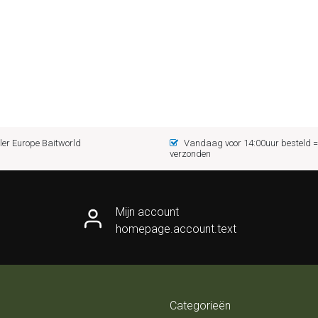
er Europe Baitworld
Vandaag voor 14:00uur besteld
verzonden
Mijn account
homepage.account.text
Categorieën