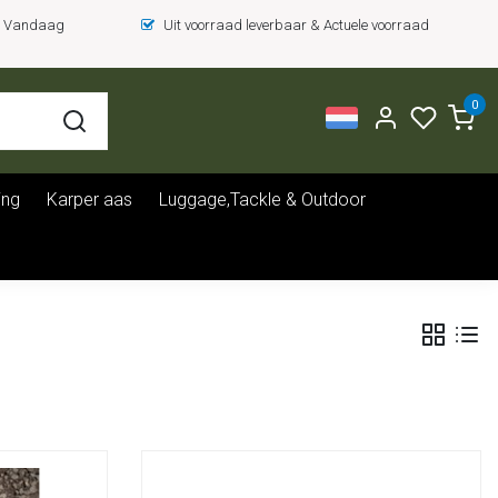
 = Vandaag
Uit voorraad leverbaar & Actuele voorraad
0
ing
Karper aas
Luggage,Tackle & Outdoor