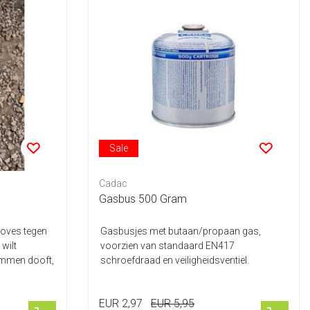
Sale
Cadac
Gasbus 500 Gram
oves tegen
Gasbusjes met butaan/propaan gas,
 wilt
voorzien van standaard EN417
ammen dooft,
schroefdraad en veiligheidsventiel.
Geschikt voor stoves ...
EUR 2,97
EUR 5,95