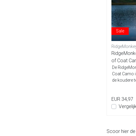
Sale
RidgeMonke
RidgeMonk
of Coat C
De RidgeMon
Coat Camo i
de koudere 
waterkant...
EUR 34,97
Vergelij
Scoor hier d