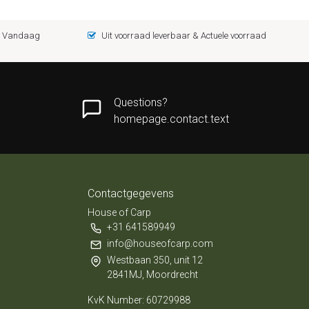
 = Vandaag
Uit voorraad leverbaar & Actuele voorraad
Questions?
homepage.contact.text
Contactgegevens
House of Carp
+31 641589949
info@houseofcarp.com
Westbaan 350, unit 12
2841MJ, Moordrecht
KvK Number: 60729988