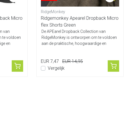
RidgeMonkey
back Micro
Ridgemonkey Apearel Dropback Micro
flex Shorts Green
on van
De APEarel Dropback Collection van
 te voldoen
RidgeMonkey is ontworpen om te voldoen
ige en
aan de praktische, hoogwaardige en
ultrastijlv...
EUR 7,47
EUR 14,95
Vergelijk