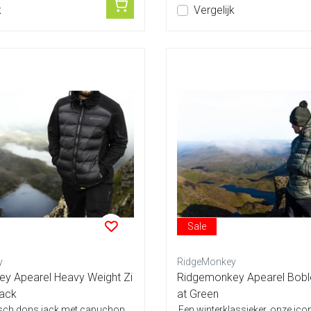
k
Vergelijk
Sale
y
RidgeMonkey
y Apearel Heavy Weight Zi
Ridgemonkey Apearel Bobl
lack
at Green
isch dons jack met capuchon,
Een winterklassieker, onze ico