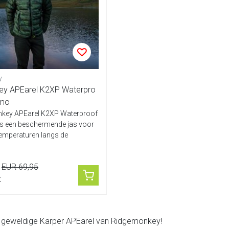
y
ey APEarel K2XP Waterpro
amo
key APEarel K2XP Waterproof
s een beschermende jas voor
temperaturen langs de
EUR 69,95
k
e geweldige Karper APEarel van Ridgemonkey!