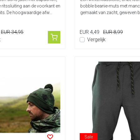
ritssluiting aan de voorkant en
bobble beanie-muts met manch
its. De hoogwaardige afw...
gemaakt van zacht, geweven b
ervoor...
EUR 34,95
EUR 4,49
EUR 8,99
k
Vergelijk
Sale