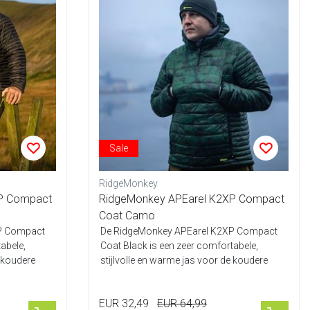
Sale
RidgeMonkey
P Compact
RidgeMonkey APEarel K2XP Compact
Coat Camo
P Compact
De RidgeMonkey APEarel K2XP Compact
abele,
Coat Black is een zeer comfortabele,
e koudere
stijlvolle en warme jas voor de koudere
dagen a...
EUR 32,49
EUR 64,99