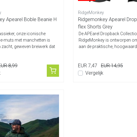
y
RidgeMonkey
y Apearel Boble Beanie H
Ridgemonkey Apearel Drop
flex Shorts Grey
assieker, onze iconische
De APEarel Dropback Collecti
ie-muts met manchetten is
RidgeMonkey is ontworpen om
 zacht, geweven breiwerk dat
aan de praktische, hoogwaard
ultrastijlv...
EUR 8,99
EUR 7,47
EUR 14,95
k
Vergelijk