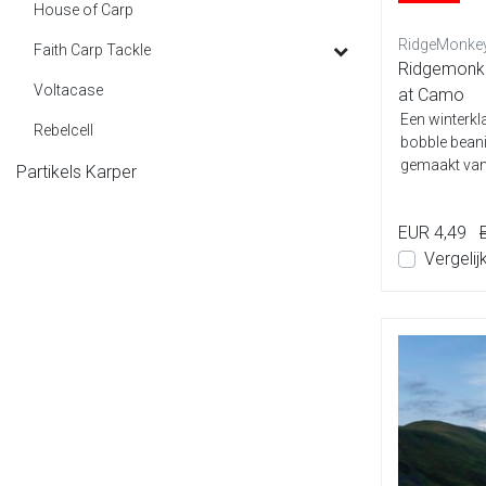
House of Carp
RidgeMonke
Faith Carp Tackle
Ridgemonke
Voltacase
at Camo
Een winterkl
Rebelcell
bobble bean
gemaakt van
Partikels Karper
ervoor...
EUR 4,49
Vergelij