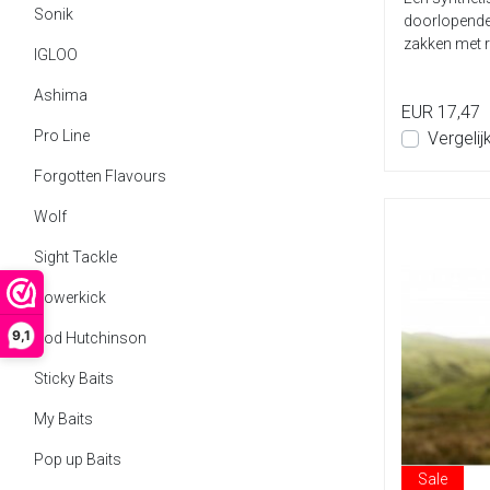
Sonik
doorlopende 
zakken met r
IGLOO
Ashima
EUR 17,47
Pro Line
Vergelij
Forgotten Flavours
Wolf
Sight Tackle
Powerkick
9,1
Rod Hutchinson
Sticky Baits
My Baits
Pop up Baits
Sale