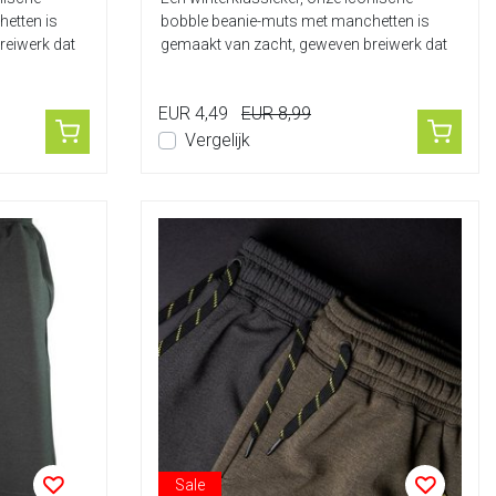
etten is
bobble beanie-muts met manchetten is
reiwerk dat
gemaakt van zacht, geweven breiwerk dat
ervoor...
EUR 4,49
EUR 8,99
Vergelijk
Sale