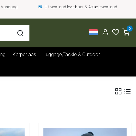
 = Vandaag
Uit voorraad leverbaar & Actuele voorraad
0
ing
Karper aas
Luggage,Tackle & Outdoor