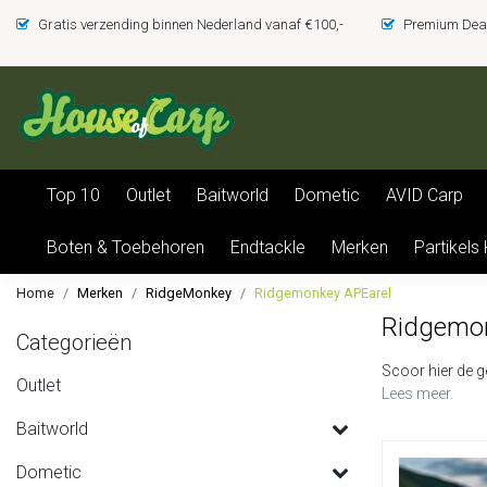
Gratis verzending binnen Nederland vanaf €100,-
Premium Deal
Top 10
Outlet
Baitworld
Dometic
AVID Carp
Boten & Toebehoren
Endtackle
Merken
Partikels
Home
Merken
RidgeMonkey
Ridgemonkey APEarel
Ridgemon
Categorieën
Scoor hier de 
Outlet
Lees meer.
Baitworld
Dometic