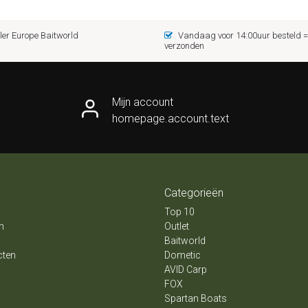
er Europe Baitworld
Vandaag voor 14:00uur besteld
verzonden
Mijn account
homepage.account.text
Categorieën
Top 10
n
Outlet
Baitworld
cten
Dometic
AVID Carp
FOX
Spartan Boats