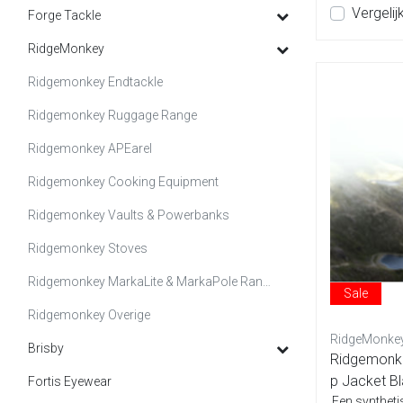
Vergelij
Forge Tackle
RidgeMonkey
Ridgemonkey Endtackle
Ridgemonkey Ruggage Range
Ridgemonkey APEarel
Ridgemonkey Cooking Equipment
Ridgemonkey Vaults & Powerbanks
Ridgemonkey Stoves
Ridgemonkey MarkaLite & MarkaPole Range
Sale
Ridgemonkey Overige
RidgeMonke
Brisby
Ridgemonke
p Jacket B
Fortis Eyewear
Een synthet