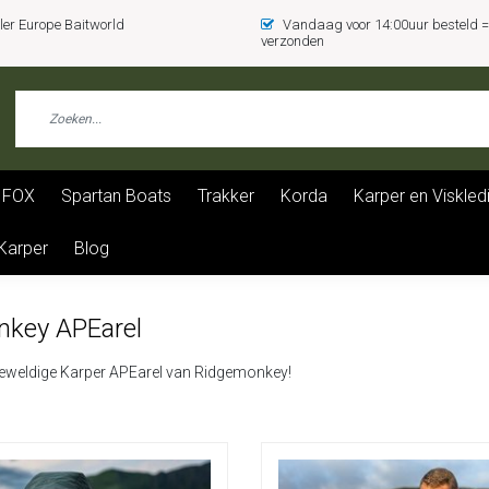
er Europe Baitworld
Vandaag voor 14:00uur besteld
verzonden
FOX
Spartan Boats
Trakker
Korda
Karper en Viskled
 Karper
Blog
key APEarel
geweldige Karper APEarel van Ridgemonkey!