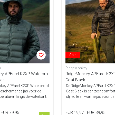
Sale
y
RidgeMonkey
ey APEarel K2XP Waterpro
RidgeMonkey APEarel K2X
een
Coat Black
key APEarel K2XP Waterproof
De RidgeMonkey APEarel K2X
 beschermende jas voor de
Coat Black is een zeer comfort
eraturen langs de waterkant.
stijlvolle en warme jas voor d
dagen a...
EUR 79,95
EUR 19,97
EUR 39,95