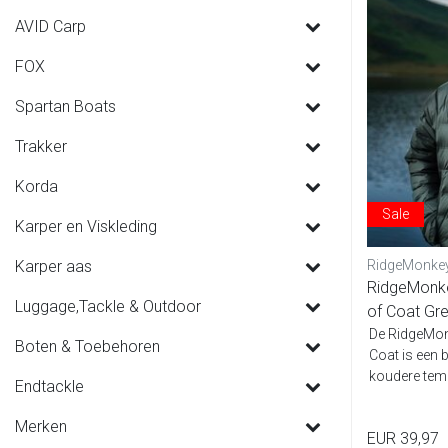
AVID Carp
FOX
Spartan Boats
Trakker
Korda
Sale
Karper en Viskleding
Karper aas
RidgeMonke
RidgeMonk
Luggage,Tackle & Outdoor
of Coat Gr
De RidgeMon
Boten & Toebehoren
Coat is een
koudere temp
Endtackle
De ...
Merken
EUR 39,97