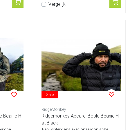
Vergelijk
Sale
RidgeMonkey
e Beanie H
Ridgemonkey Apearel Boble Beanie H
at Black
nische
Een winterklassieker, onze iconische