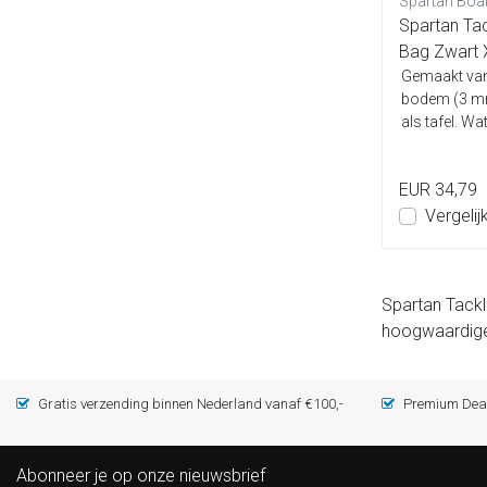
Spartan Boa
Spartan Ta
Bag Zwart
Gemaakt van
bodem (3 mm
als tafel. Wa
EUR 34,79
Vergelij
Spartan Tackl
hoogwaardige
Gratis verzending binnen Nederland vanaf €100,-
Premium Deal
Abonneer je op onze nieuwsbrief