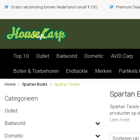
Gratis verzending binnen Nederland vanaf €100,-
Premium Deal
Top 10
Outlet
Baitworld
Dometic
AVID Carp
Boten & Toebehoren
Endtackle
Merken
Partikels
Home
Spartan Boats
Spartan Tackle
Spartan 
Categorieën
Spartan Tackle 
Outlet
producten op d
Lees meer.
Baitworld
Dometic
Sorteren op