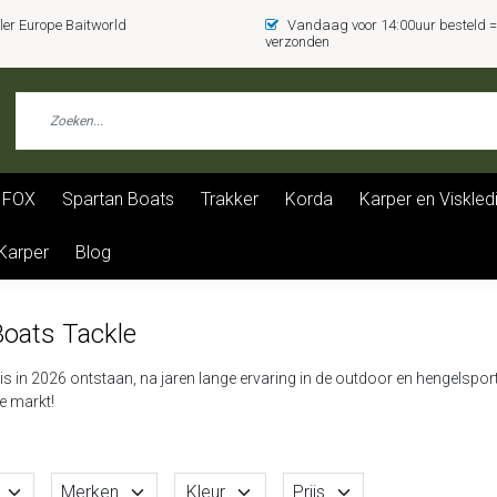
er Europe Baitworld
Vandaag voor 14:00uur besteld
verzonden
FOX
Spartan Boats
Trakker
Korda
Karper en Viskled
 Karper
Blog
Boats Tackle
is in 2026 ontstaan, na jaren lange ervaring in de outdoor en hengels
e markt!
Merken
Kleur
Prijs