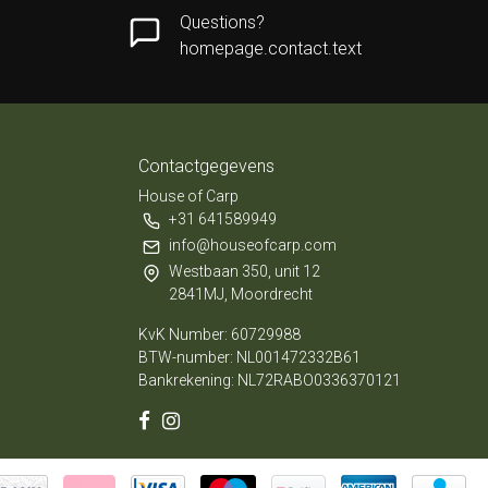
Questions?
homepage.contact.text
Contactgegevens
House of Carp
+31 641589949
info@houseofcarp.com
Westbaan 350, unit 12
2841MJ, Moordrecht
KvK Number: 60729988
BTW-number: NL001472332B61
Bankrekening: NL72RABO0336370121