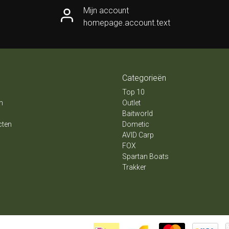
Mijn account
homepage.account.text
Categorieën
Top 10
n
Outlet
Baitworld
cten
Dometic
AVID Carp
FOX
Spartan Boats
Trakker