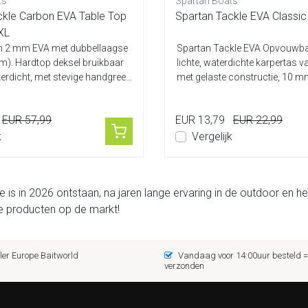
ts
Spartan Boats
ckle Carbon EVA Table Top
Spartan Tackle EVA Classic
 XL
 2 mm EVA met dubbellaagse
Spartan Tackle EVA Opvouwbar
). Hardtop deksel bruikbaar
lichte, waterdichte karpertas
terdicht, met stevige handgree...
met gelaste constructie, 10 mm 
EUR 57,99
EUR 13,79
EUR 22,99
k
Vergelijk
e is in 2026 ontstaan, na jaren lange ervaring in de outdoor en
 producten op de markt!
er Europe Baitworld
Vandaag voor 14:00uur besteld
verzonden