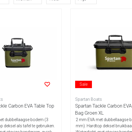
Sale
ts
Spartan Boats
ckle Carbon EVA Table Top
Spartan Tackle Carbon EVA
Bag Groen XL
t dubbellaagse bodem (3
2 mm EVA met dubbellaagse 
 deksel als tafel te gebruiken.
mm). Hardtop deksel bruikbaar 