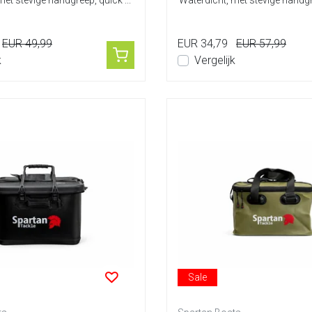
et stevige handgreep, quick ...
Waterdicht, met stevige handg
cli...
EUR 49,99
EUR 34,79
EUR 57,99
k
Vergelijk
Sale