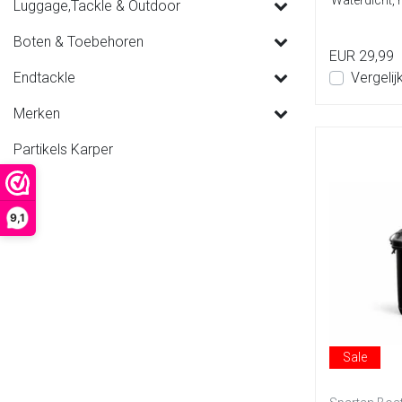
Waterdicht, m
Luggage,Tackle & Outdoor
Boten & Toebehoren
EUR 29,99
Endtackle
Vergelij
Merken
Partikels Karper
9,1
Sale