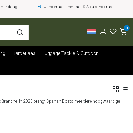
 = Vandaag
Uit voorraad leverbaar & Actuele voorraad
0
ing
Karper aas
Luggage,Tackle & Outdoor
port Branche. In 2026 brengt Spartan Boats meerdere hoogwaardige