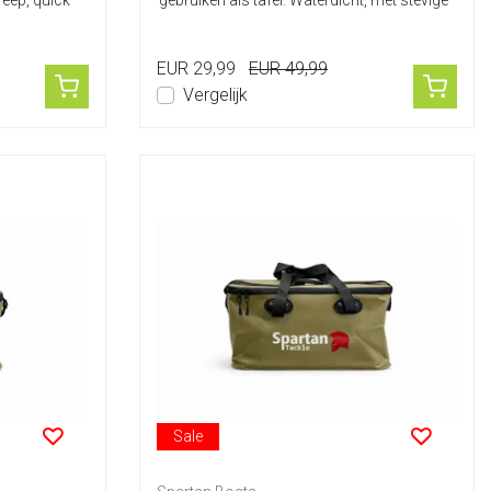
reep, quick
gebruiken als tafel. Waterdicht, met stevige
handg...
EUR 29,99
EUR 49,99
Vergelijk
Sale