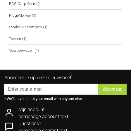
RCG Carp Gear
(2)
RidgeMonkey
(1)
Stoelen & Stretchers
(1)
Tassen
(1)
Voordeelvissen
(1)
Abonneer je op onze nieuwsbrief
Abonneer
* We'll never share your email with anyone else.
Mijn account
homepage.account.text
Questions?
homepage.contact.text