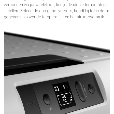
verbonden via jouw telefoon, kun je de ideale temperatuur
instellen. Zolang de app geactiveerd is, houdt hij tot in detail
gegevens bij over de temperatuur en het stroomverbruik.