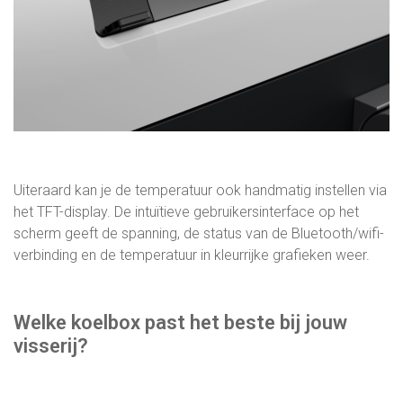
Uiteraard kan je de temperatuur ook handmatig instellen via
het TFT-display. De intuïtieve gebruikersinterface op het
scherm geeft de spanning, de status van de Bluetooth/wifi-
verbinding en de temperatuur in kleurrijke grafieken weer.
Welke koelbox past het beste bij jouw
visserij?