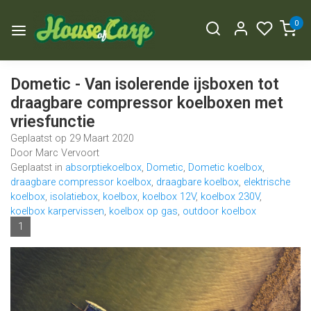
0
Dometic - Van isolerende ijsboxen tot
draagbare compressor koelboxen met
vriesfunctie
Geplaatst op
29 Maart 2020
Door Marc Vervoort
Geplaatst in
absorptiekoelbox
,
Dometic
,
Dometic koelbox
,
draagbare compressor koelbox
,
draagbare koelbox
,
elektrische
koelbox
,
isolatiebox
,
koelbox
,
koelbox 12V
,
koelbox 230V
,
koelbox karpervissen
,
koelbox op gas
,
outdoor koelbox
1