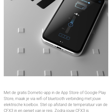
Met de gratis Dometic-app in de App Store of Google Play
Store, maak je via wifi of bluetooth verbinding met jouw
elektrische koelbox. Stel op afstand de temperatuur van de
CFX3 in en geniet van je reis. Zodra jouw CFX3 is