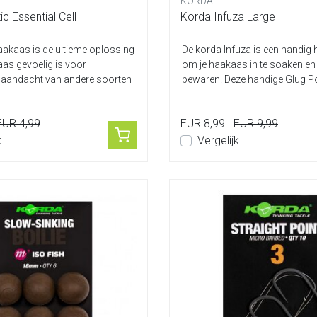
KORDA
c Essential Cell
Korda Infuza Large
 haakaas is de ultieme oplossing
De korda Infuza is een handig
as gevoelig is voor
om je haakaas in te soaken en 
aandacht van andere soorten
bewaren. Deze handige Glug Po
voorzi...
EUR 4,99
EUR 8,99
EUR 9,99
k
Vergelijk