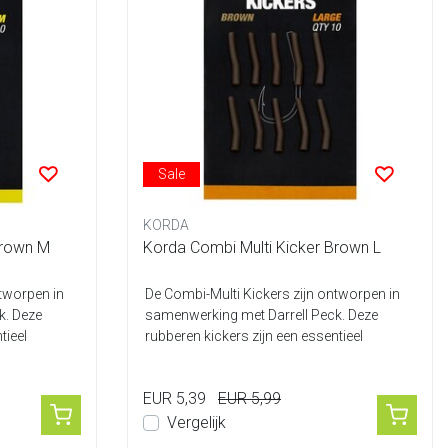
Sale
KORDA
Korda Combi Multi Kicker Brown M
Korda Combi Multi Kicker Brown L
ntworpen in
De Combi-Multi Kickers zijn ontworpen in
k. Deze
samenwerking met Darrell Peck. Deze
tieel
rubberen kickers zijn een essentieel
onderd...
EUR 5,39
EUR 5,99
Vergelijk