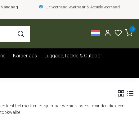
 = Vandaag
Uit voorraad leverbaar & Actuele voorraad
0
ing
Karper aas
Luggage,Tackle & Outdoor
r kent het merk en er zijn maar weinig vissers te vinden die geen
 topkwalite