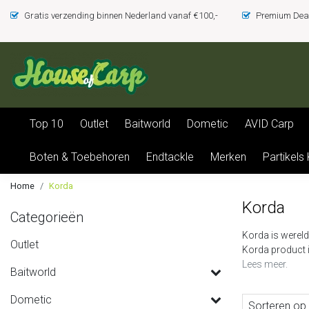
Gratis verzending binnen Nederland vanaf €100,-
Premium Deal
Top 10
Outlet
Baitworld
Dometic
AVID Carp
Boten & Toebehoren
Endtackle
Merken
Partikels
Home
Korda
Korda
Categorieën
Korda is wereld
Outlet
Korda product in
Lees meer.
Baitworld
Dometic
Sorteren op