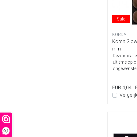
Sale
KORDA
Korda Slow 
mm
Deze imitatie
ultieme oplo
ongewenste 
soorten d...
EUR 4,04
Vergelij
9,1