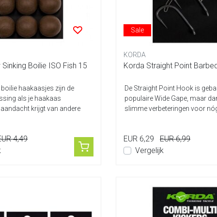
Sale
KORDA
Sinking Boilie ISO Fish 15
Korda Straight Point Barbe
 boilie haakaasjes zijn de
De Straight Point Hook is geb
ssing als je haakaas
populaire Wide Gape, maar da
aandacht krijgt van andere
slimme verbeteringen voor nóg
prestat...
EUR 4,49
EUR 6,29
EUR 6,99
k
Vergelijk