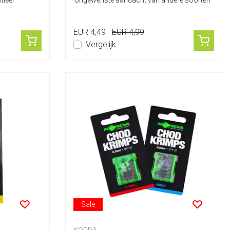
tieel
ongewenste aandacht van andere soorten
dan ...
EUR 4,49
EUR 4,99
Vergelijk
Sale