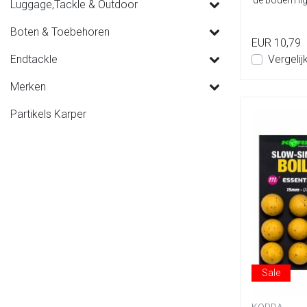
de bodem ligt
Luggage,Tackle & Outdoor
Boten & Toebehoren
EUR 10,79
Endtackle
Vergelij
Merken
Partikels Karper
Sale