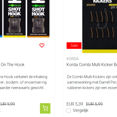
Sale
KORDA
 On The Hook
he Hook verbetert de inhaking
De Combi-Multi Kickers zijn o
ter-, bodem- of snowman-rig.
samenwerking met Darrell Pec
arder neerwaarts gewicht ...
rubberen kickers zijn een essen
onderd...
EUR 9,99
EUR 5,39
EUR 5,99
k
Vergelijk