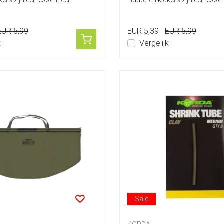
ers zijn een essentieel
rubberen kickers zijn een essen
onderd...
EUR 5,99
EUR 5,39
EUR 5,99
k
Vergelijk
Sale