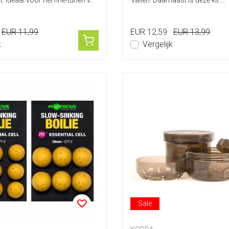
. Ideaal voor het fine-tunen v...
vallen. Daarnaast is deze kit ...
EUR 11,99
EUR 12,59
EUR 13,99
k
Vergelijk
Sale