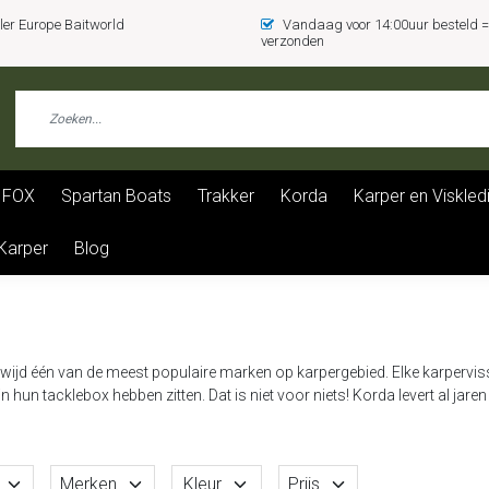
er Europe Baitworld
Vandaag voor 14:00uur besteld
verzonden
FOX
Spartan Boats
Trakker
Korda
Karper en Viskled
 Karper
Blog
wijd één van de meest populaire marken op karpergebied. Elke karpervisse
 hun tacklebox hebben zitten. Dat is niet voor niets! Korda levert al jaren
Merken
Kleur
Prijs