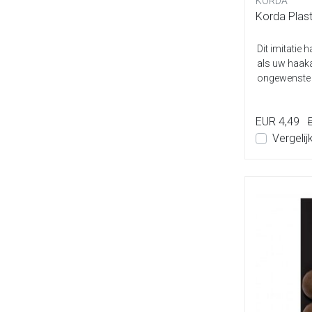
KORDA
Korda Plasti
Dit imitatie
als uw haaka
ongewenste 
dan ...
EUR 4,49
Vergelij