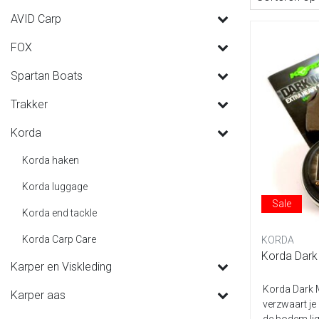
AVID Carp
FOX
Spartan Boats
Trakker
Korda
Korda haken
Korda luggage
Sale
Korda end tackle
Korda Carp Care
KORDA
Korda Dark
Karper en Viskleding
Korda Dark 
Karper aas
verzwaart je