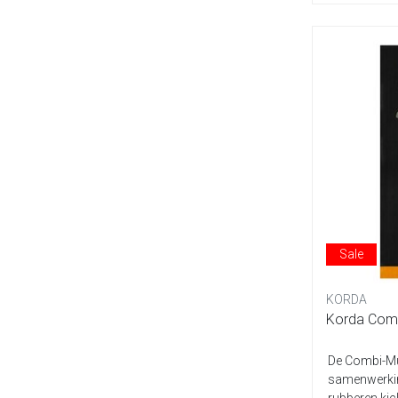
Sale
KORDA
Korda Combi
De Combi-Mul
samenwerkin