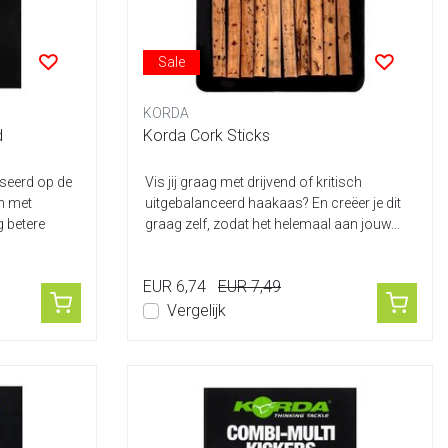
Sale
KORDA
d
Korda Cork Sticks
aseerd op de
Vis jij graag met drijvend of kritisch
n met
uitgebalanceerd haakaas? En creëer je dit
 betere
graag zelf, zodat het helemaal aan jouw...
EUR 6,74
EUR 7,49
Vergelijk