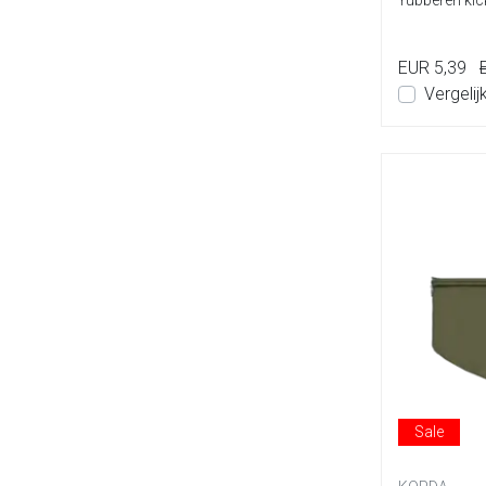
rubberen kick
onderd...
EUR 5,39
Vergelij
Sale