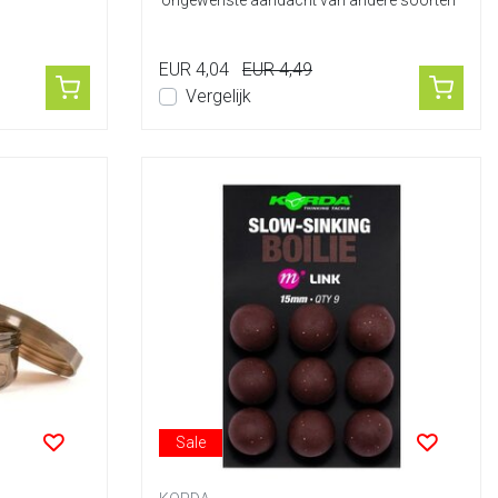
ongewenste aandacht van andere soorten
dan ...
EUR 4,04
EUR 4,49
Vergelijk
Sale