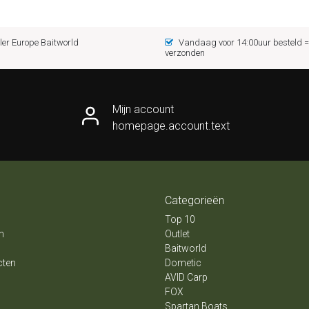
er Europe Baitworld
Vandaag voor 14:00uur besteld
verzonden
Mijn account
homepage.account.text
Categorieën
Top 10
n
Outlet
Baitworld
cten
Dometic
AVID Carp
FOX
Spartan Boats