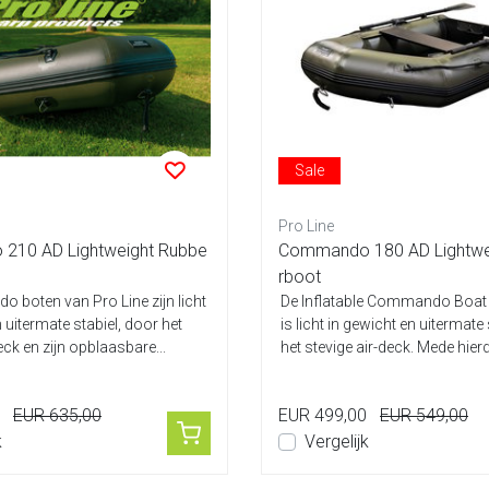
Sale
Pro Line
210 AD Lightweight Rubbe
Commando 180 AD Lightwe
rboot
boten van Pro Line zijn licht
De Inflatable Commando Boat 
 uitermate stabiel, door het
is licht in gewicht en uitermate
eck en zijn opblaasbare...
het stevige air-deck. Mede hierd.
EUR 635,00
EUR 499,00
EUR 549,00
k
Vergelijk