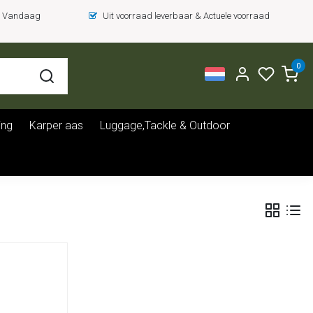
 = Vandaag
Uit voorraad leverbaar & Actuele voorraad
0
ing
Karper aas
Luggage,Tackle & Outdoor