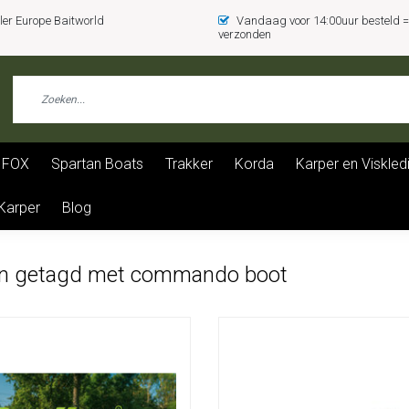
er Europe Baitworld
Vandaag voor 14:00uur besteld
verzonden
FOX
Spartan Boats
Trakker
Korda
Karper en Viskled
 Karper
Blog
n getagd met commando boot