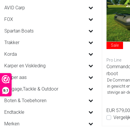
AVID Carp
FOX
Spartan Boats
Trakker
Sale
Korda
Pro Line
Karper en Viskleding
Commando 
rboot
Karper aas
De Commando 
in gewicht en
Luggage,Tackle & Outdoor
9,1
stevige air-d
Boten & Toebehoren
EUR 579,00
Endtackle
Vergelij
Merken