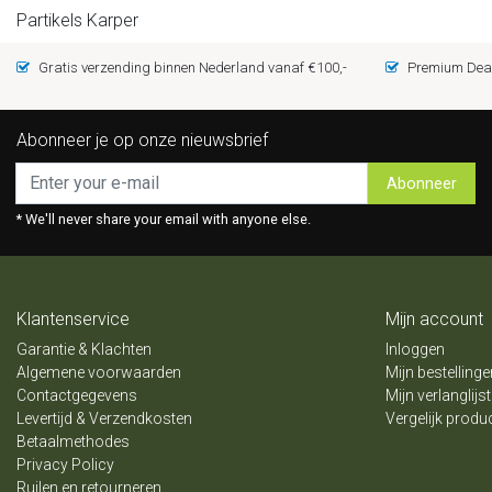
Partikels Karper
Gratis verzending binnen Nederland vanaf €100,-
Premium Deal
Abonneer je op onze nieuwsbrief
Abonneer
* We'll never share your email with anyone else.
Klantenservice
Mijn account
Garantie & Klachten
Inloggen
Algemene voorwaarden
Mijn bestellinge
Contactgegevens
Mijn verlanglijst
Levertijd & Verzendkosten
Vergelijk produ
Betaalmethodes
Privacy Policy
Ruilen en retourneren