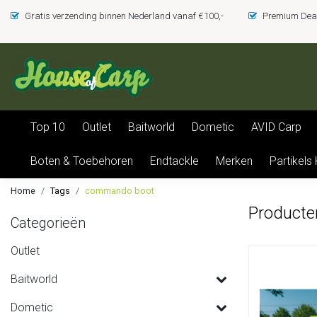
Gratis verzending binnen Nederland vanaf €100,-
Premium Deal
Top 10
Outlet
Baitworld
Dometic
AVID Carp
Boten & Toebehoren
Endtackle
Merken
Partikels
Home
Tags
commando boot
Producte
Categorieën
Outlet
Baitworld
Dometic