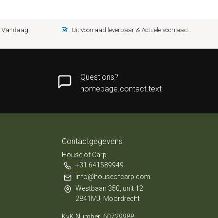
 = Vandaag
Uit voorraad leverbaar & Actuele voorraad
Questions?
homepage.contact.text
Contactgegevens
House of Carp
+31 641589949
info@houseofcarp.com
Westbaan 350, unit 12
2841MJ, Moordrecht
KvK Number: 60729988