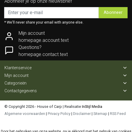
Abonneer je op onze nieuwsbrief
Abonneer
* We'll never share your email with anyone else.
Mijn account
homepage.account.text
Questions?
homepage.contact.text
Klantenservice
Mijn account
Categorieën
Contactgegevens
© Copyright 2026 - House of Carp | Realisatie
InStijl Media
Algemene voorwaarden
|
Privacy Policy
|
Disclaimer
|
Sitemap
|
RSS Feed
Door het gebruiken van onze website, ga je akkoord met het gebruik van cookies