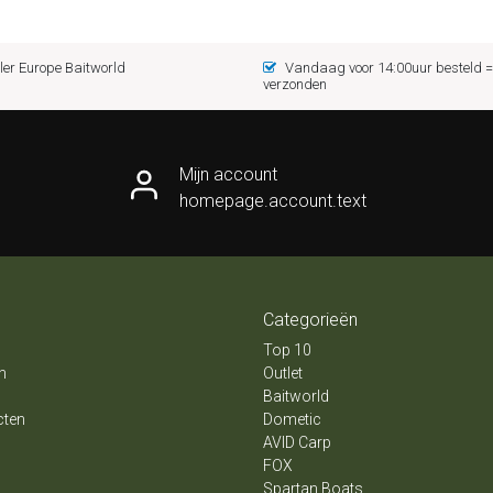
er Europe Baitworld
Vandaag voor 14:00uur besteld
verzonden
Mijn account
homepage.account.text
Categorieën
Top 10
n
Outlet
Baitworld
cten
Dometic
AVID Carp
FOX
Spartan Boats