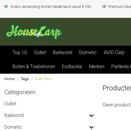
Gratis verzending binnen Nederland vanaf €100,-
Premium Deal
Top 10
Outlet
Baitworld
Dometic
AVID Carp
Boten & Toebehoren
Endtackle
Merken
Partikels
Home
Tags
Dark Tuna
Producte
Categorieën
Outlet
Geen product
Baitworld
Dometic