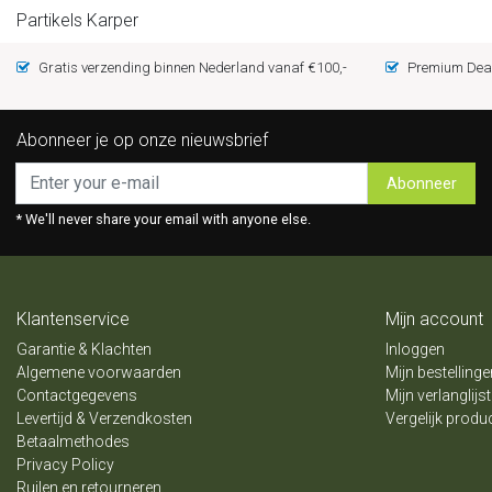
Partikels Karper
Gratis verzending binnen Nederland vanaf €100,-
Premium Deal
Abonneer je op onze nieuwsbrief
Abonneer
* We'll never share your email with anyone else.
Klantenservice
Mijn account
Garantie & Klachten
Inloggen
Algemene voorwaarden
Mijn bestellinge
Contactgegevens
Mijn verlanglijst
Levertijd & Verzendkosten
Vergelijk produ
Betaalmethodes
Privacy Policy
Ruilen en retourneren