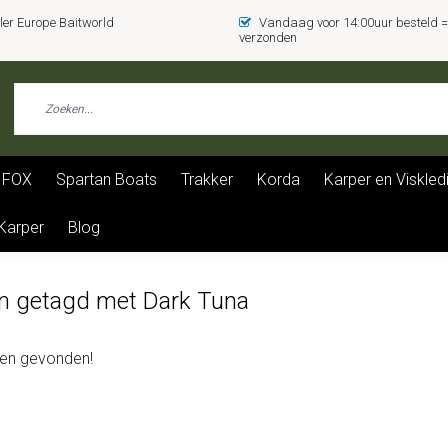
er Europe Baitworld
Vandaag voor 14:00uur besteld
verzonden
FOX
Spartan Boats
Trakker
Korda
Karper en Viskled
 Karper
Blog
n getagd met Dark Tuna
en gevonden!