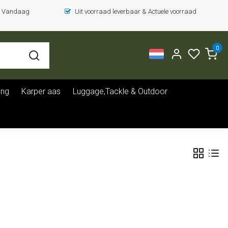
 = Vandaag
Uit voorraad leverbaar & Actuele voorraad
0
ing
Karper aas
Luggage,Tackle & Outdoor