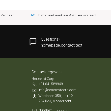
 = Vandaag
Uit voorraad leverbaar & Actuele voorraad
Questions?
homepage.contact.text
Contactgegevens
House of Carp
+31 641589949
info@houseofcarp.com
Westbaan 350, unit 12
2841MJ, Moordrecht
KvK Number: 60729988