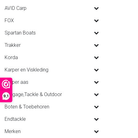
AVID Carp
FOX
Spartan Boats
Trakker
Korda
Karper en Viskleding
Karper aas
Luggage,Tackle & Outdoor
9,1
Boten & Toebehoren
Endtackle
Merken