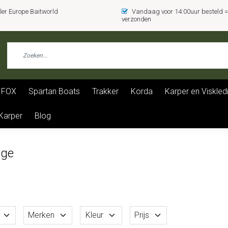
er Europe Baitworld
Vandaag voor 14:00uur besteld
verzonden
FOX
Spartan Boats
Trakker
Korda
Karper en Viskled
 Karper
Blog
ige
Merken
Kleur
Prijs