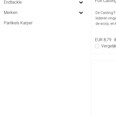
Fox Casting
Endtackle
Merken
De Casting Fi
lederen ving
Partikels Karper
de worp, en k
EUR 8,79
Vergelij