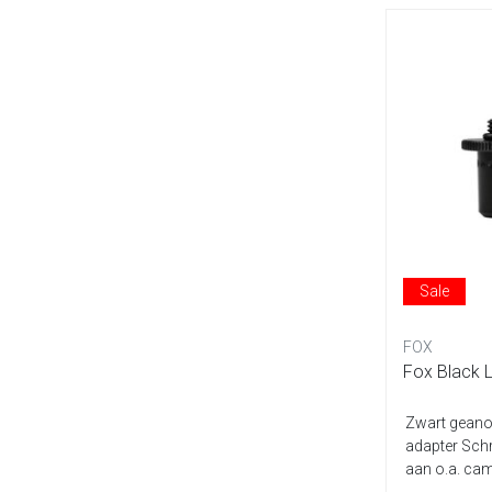
Sale
FOX
Fox Black 
Zwart geano
adapter Sch
aan o.a. ca