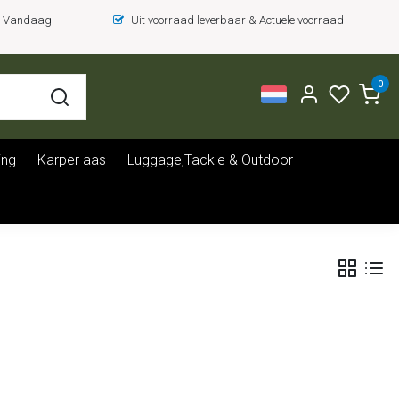
 = Vandaag
Uit voorraad leverbaar & Actuele voorraad
0
ing
Karper aas
Luggage,Tackle & Outdoor