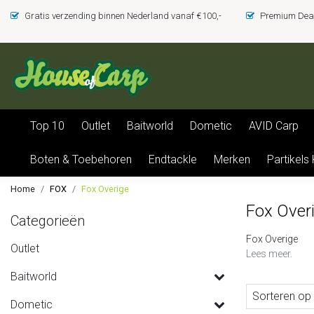
Gratis verzending binnen Nederland vanaf €100,-
Premium Deal
Top 10
Outlet
Baitworld
Dometic
AVID Carp
Boten & Toebehoren
Endtackle
Merken
Partikels
Home
FOX
Fox Overige
Fox Over
Categorieën
Fox Overige
Outlet
Lees meer.
Baitworld
Sorteren op
Dometic