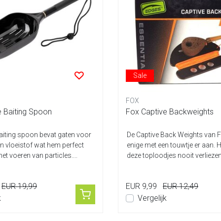
Sale
FOX
e Baiting Spoon
Fox Captive Backweights
baiting spoon bevat gaten voor
De Captive Back Weights van F
an vloeistof wat hem perfect
enige met een touwtje er aan. H
t voeren van particles....
deze toploodjes nooit verliezen.
EUR 19,99
EUR 9,99
EUR 12,49
k
Vergelijk