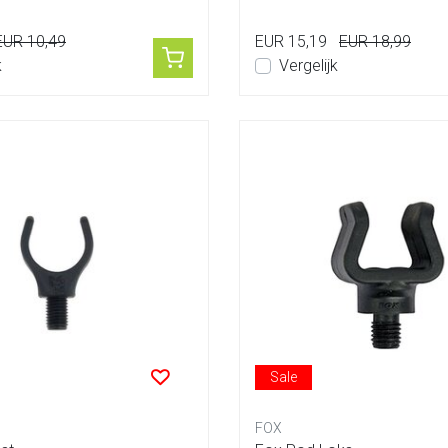
EUR 10,49
EUR 15,19
EUR 18,99
k
Vergelijk
Sale
FOX