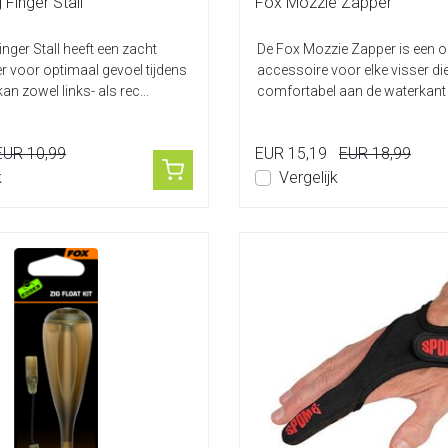
 Finger Stall
Fox Mozzie Zapper
nger Stall heeft een zacht
De Fox Mozzie Zapper is een 
er voor optimaal gevoel tijdens
accessoire voor elke visser di
an zowel links- als rec...
comfortabel aan de waterkant w
zonder las...
EUR 10,99
EUR 15,19
EUR 18,99
k
Vergelijk