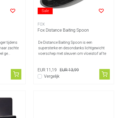
Sale
FOX
Fox Distance Baiting Spoon
nger tijdens
De Distance Baiting Spoon is een
maar zachte
supersterke en desondanks lichtgewicht
l ge...
voerschep met sleuven om vloeistof af te
voeren....
EUR 11,19
EUR 13,99
Vergelijk