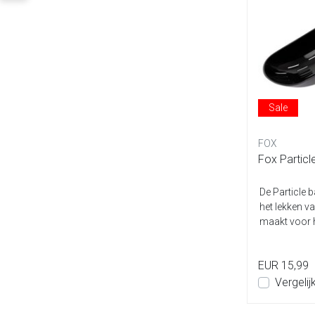
Sale
FOX
Fox Particl
De Particle 
het lekken v
maakt voor he
EUR 15,99
Vergelij