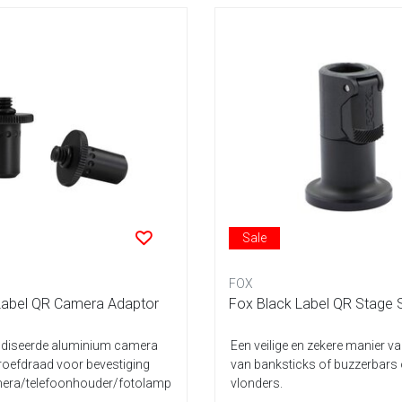
Sale
FOX
Label QR Camera Adaptor
Fox Black Label QR Stage 
diseerde aluminium camera
Een veilige en zekere manier v
roefdraad voor bevestiging
van banksticks of buzzerbars
mera/telefoonhouder/fotolamp
vlonders.