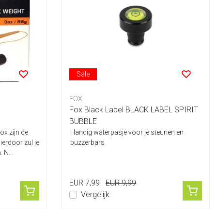
Sale
FOX
Fox Black Label BLACK LABEL SPIRIT
BUBBLE
ox zijn de
Handig waterpasje voor je steunen en
ierdoor zul je
buzzerbars.
 N...
EUR 7,99
EUR 9,99
Vergelijk