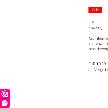
Sale
FOX
Fox Edges Z
Deze float ki
vernieuwde f
stabiele worp
EUR 10,39
Vergelij
9,1