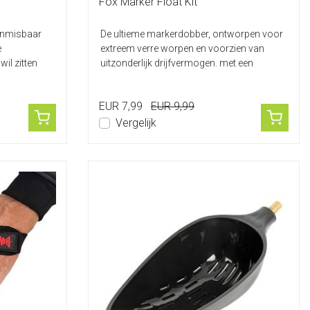
Fox Marker Float Kit
onmisbaar
De ultieme markerdobber, ontworpen voor
e
extreem verre worpen en voorzien van
il zitten
uitzonderlijk drijfvermogen. met een
tweede...
EUR 7,99
EUR 9,99
Vergelijk