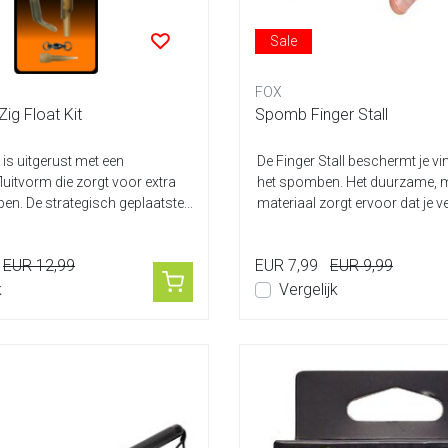
Sale
FOX
ig Float Kit
Spomb Finger Stall
t is uitgerust met een
De Finger Stall beschermt je vi
luitvorm die zorgt voor extra
het spomben. Het duurzame, 
en. De strategisch geplaatste...
materiaal zorgt ervoor dat je vee
EUR 12,99
EUR 7,99
EUR 9,99
k
Vergelijk