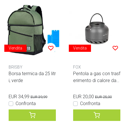
Vendita
Vendita
BRISBY
FOX
Borsa termica da 25 litr
Pentola a gas con trasf
i, verde
erimento di calore da
1,5 litri
EUR 34,99
EUR 20,00
EUR 39,99
EUR 25,00
Confronta
Confronta