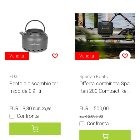
Vendita
Vendita
FOX
Spartan Boats
Pentola a scambio ter
Offerta combinata Spa
mico da 0,9 litri
rtan 200 Compact Reb
elcell 12.115BT
EUR 18,80
EUR 1.500,00
EUR 23,50
Confronta
EUR 2.096,00
Confronta