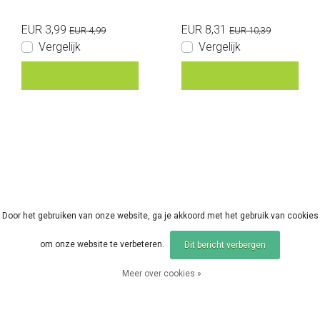
EUR 3,99
EUR 8,31
EUR 4,99
EUR 10,39
Vergelijk
Vergelijk
Door het gebruiken van onze website, ga je akkoord met het gebruik van cookies
Sale
om onze website te verbeteren.
Dit bericht verbergen
Meer over cookies »
FOX
Fox Black Label Dinky
Halo Bobbin