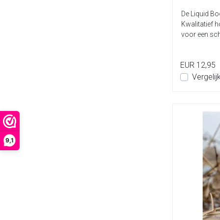
De Liquid Bo
Kwalitatief 
voor een sche
diver...
EUR 12,95
Vergelij
9,1