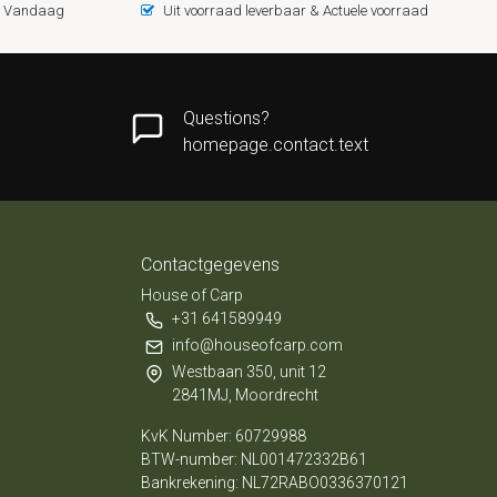
 = Vandaag
Uit voorraad leverbaar & Actuele voorraad
Questions?
homepage.contact.text
Contactgegevens
House of Carp
+31 641589949
info@houseofcarp.com
Westbaan 350, unit 12
2841MJ, Moordrecht
KvK Number: 60729988
BTW-number: NL001472332B61
Bankrekening: NL72RABO0336370121