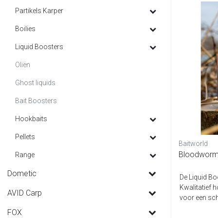
Partikels Karper
Boilies
Liquid Boosters
Oliën
Ghost liquids
Bait Boosters
Hookbaits
Pellets
Baitworld
Bloodworm 
Range
Dometic
De Liquid Bo
Kwalitatief 
AVID Carp
voor een sche
diver...
FOX