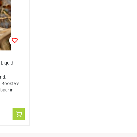
Liquid
ld.
d Boosters
gbaar in