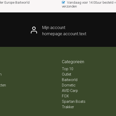
er Europe Baitworld
Vandaag voor 14:00uur besteld
verzonden
Mijn account
homepage.account.text
Categorieën
Top 10
n
Outlet
Baitworld
cten
Dometic
AVID Carp
FOX
Spartan Boats
Trakker