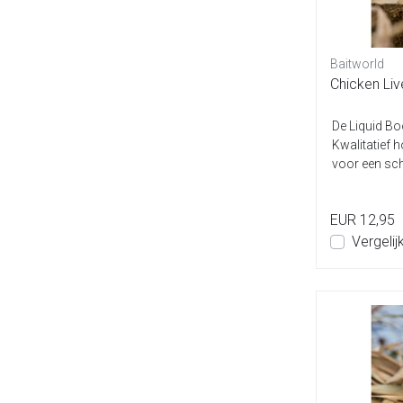
Baitworld
Chicken Liv
De Liquid Bo
Kwalitatief 
voor een sche
diver...
EUR 12,95
Vergelij