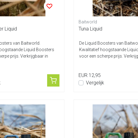
Baitworld
er Liquid
Tuna Liquid
osters van Baitworld.
De Liquid Boosters van Baitwor
hoogstaande Liquid Boosters
Kwalitatief hoogstaande Liqui
rpe prijs. Verkrijgbaar in
voor een scherpe prijs. Verkrij
diver...
EUR 12,95
k
Vergelijk