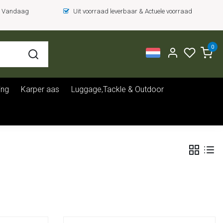
 = Vandaag
Uit voorraad leverbaar & Actuele voorraad
0
ing
Karper aas
Luggage,Tackle & Outdoor