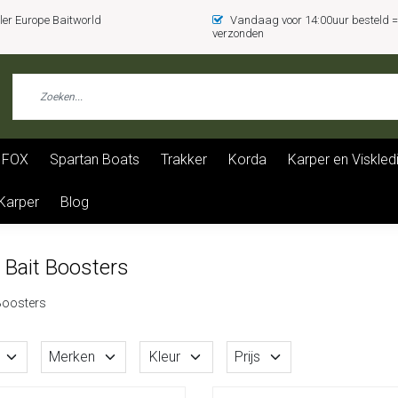
er Europe Baitworld
Vandaag voor 14:00uur besteld
verzonden
FOX
Spartan Boats
Trakker
Korda
Karper en Viskled
 Karper
Blog
 Bait Boosters
 Boosters
Merken
Kleur
Prijs