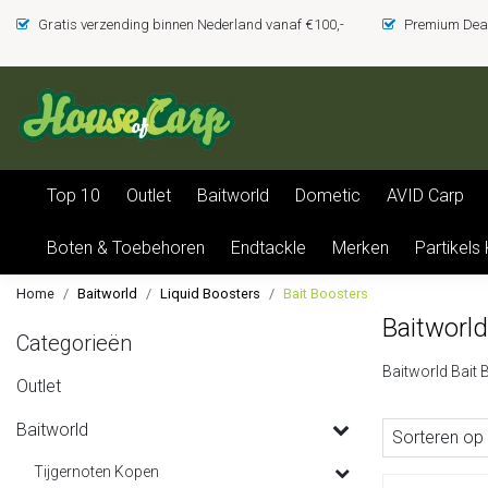
Gratis verzending binnen Nederland vanaf €100,-
Premium Deal
Top 10
Outlet
Baitworld
Dometic
AVID Carp
Boten & Toebehoren
Endtackle
Merken
Partikels
Home
Baitworld
Liquid Boosters
Bait Boosters
Baitworld
Categorieën
Baitworld Bait
Outlet
Baitworld
Sorteren op
Tijgernoten Kopen