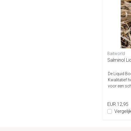
Baitworld
Salminol Li
De Liquid Bo
Kwalitatief 
voor een sche
diver...
EUR 12,95
Vergelij