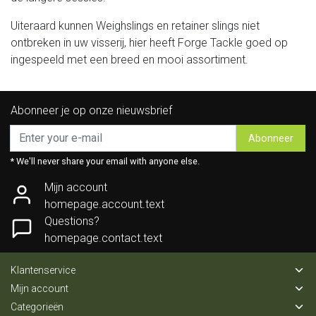
Uiteraard kunnen Weighslings en retainer slings niet
ontbreken in uw visserij, hier heeft Forge Tackle goed op
ingespeeld met een breed en mooi assortiment.
Abonneer je op onze nieuwsbrief
Abonneer
* We'll never share your email with anyone else.
Mijn account
homepage.account.text
Questions?
homepage.contact.text
Klantenservice
Mijn account
Categorieën