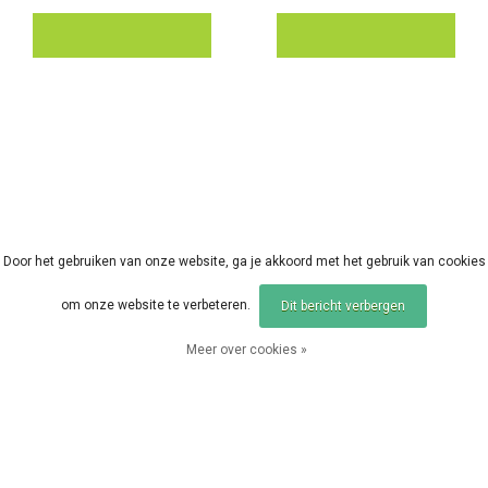
Door het gebruiken van onze website, ga je akkoord met het gebruik van cookies
om onze website te verbeteren.
Dit bericht verbergen
Meer over cookies »
Trakker
Trakker
Trakker Tungsten Tubin
Trakker Lead Free Lea
g
der 10m
Vergelijk producten
0 Producten
EUR 6,99
EUR 14,95