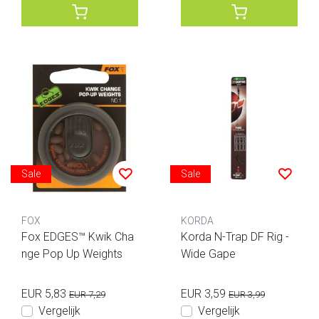
Sale
Sale
FOX
KORDA
Fox EDGES™ Kwik Cha
Korda N-Trap DF Rig -
nge Pop Up Weights
Wide Gape
EUR 5,83
EUR 3,59
EUR 7,29
EUR 3,99
Vergelijk
Vergelijk