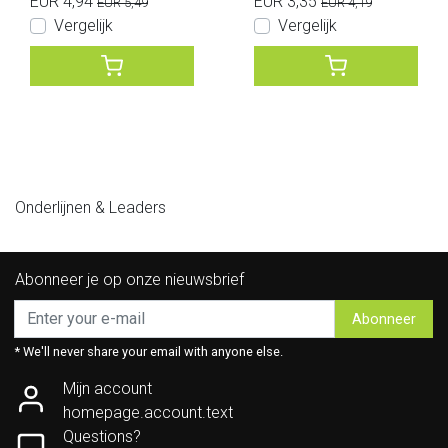
EUR 4,94
EUR 3,35
EUR 5,49
EUR 4,19
Vergelijk
Vergelijk
Onderlijnen & Leaders
Abonneer je op onze nieuwsbrief
Abonneer
* We'll never share your email with anyone else.
Mijn account
homepage.account.text
Questions?