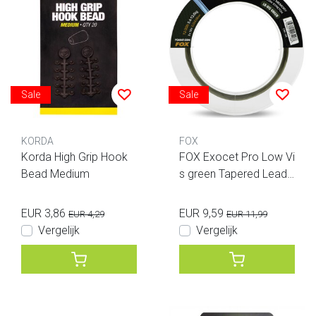
Sale
Sale
KORDA
FOX
Korda High Grip Hook
FOX Exocet Pro Low Vi
Bead Medium
s green Tapered Leade
rs 12-30LB 0.33- 0.50
mm 3pcs
EUR 3,86
EUR 9,59
EUR 4,29
EUR 11,99
Vergelijk
Vergelijk