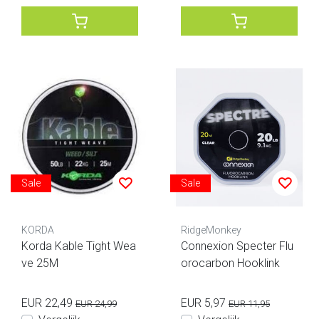
Sale
Sale
KORDA
RidgeMonkey
Korda Kable Tight Wea
Connexion Specter Flu
ve 25M
orocarbon Hooklink
EUR 22,49
EUR 5,97
EUR 24,99
EUR 11,95