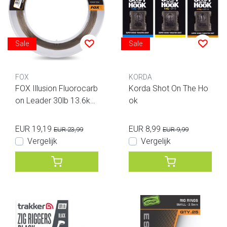
Sale
Sale
FOX
KORDA
FOX Illusion Fluorocarb
Korda Shot On The Ho
on Leader 30lb 13.6kg
ok
0.50mm 50m Naturals
green
EUR 19,19
EUR 8,99
EUR 23,99
EUR 9,99
Vergelijk
Vergelijk