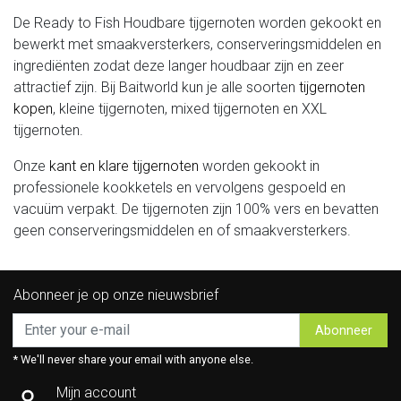
De Ready to Fish Houdbare tijgernoten worden gekookt en
bewerkt met smaakversterkers, conserveringsmiddelen en
ingrediënten zodat deze
langer houdbaar zijn en zeer
attractief
zijn. Bij Baitworld kun je alle soorten
tijgernoten
kopen
, kleine tijgernoten, mixed tijgernoten en XXL
tijgernoten.
Onze
kant en klare tijgernoten
worden gekookt in
professionele kookketels en vervolgens gespoeld en
vacuüm verpakt. De tijgernoten zijn 100% vers en bevatten
geen conserveringsmiddelen en of smaakversterkers.
Abonneer je op onze nieuwsbrief
Abonneer
* We'll never share your email with anyone else.
Mijn account