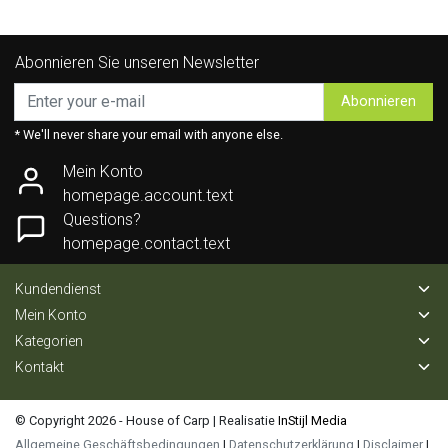
Abonnieren Sie unseren Newsletter
Abonnieren
* We'll never share your email with anyone else.
Mein Konto
homepage.account.text
Questions?
homepage.contact.text
Kundendienst
Mein Konto
Kategorien
Kontakt
© Copyright 2026 - House of Carp | Realisatie
InStijl Media
Allgemeine Geschäftsbedingungen
|
Datenschutzerklärung
|
Disclaimer
|