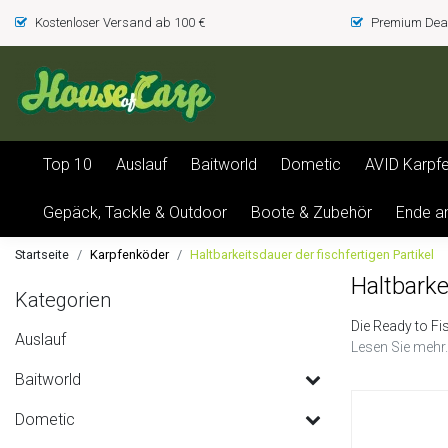
Kostenloser Versand ab 100 €
Premium Deal
Top 10
Auslauf
Baitworld
Dometic
AVID Karpf
Gepäck, Tackle & Outdoor
Boote & Zubehör
Ende a
Startseite
Karpfenköder
Haltbarkeitsdauer der fischfertigen Partikel
Haltbarke
Kategorien
Die Ready to Fis
Auslauf
Lesen Sie mehr.
Baitworld
Dometic