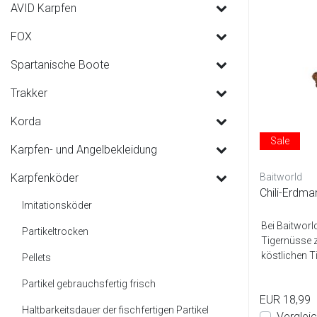
AVID Karpfen
FOX
Spartanische Boote
Trakker
Korda
Sale
Karpfen- und Angelbekleidung
Karpfenköder
Baitworld
Chili-Erdman
Imitationsköder
Bei Baitworld
Partikeltrocken
Tigernüsse 
köstlichen T
Pellets
garant...
Partikel gebrauchsfertig frisch
EUR 18,99
Haltbarkeitsdauer der fischfertigen Partikel
Verglei