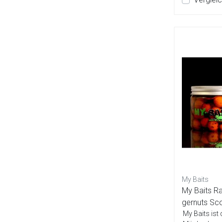
My Baits
My Baits R
gernuts Sc
My Baits ist 