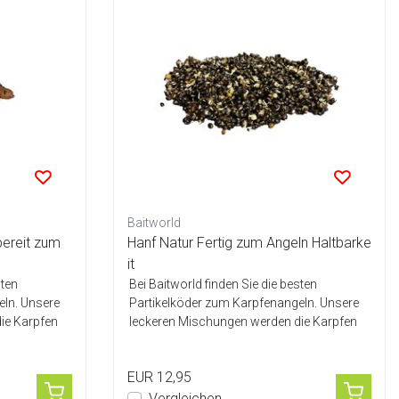
Baitworld
bereit zum
Hanf Natur Fertig zum Angeln Haltbarke
it
sten
Bei Baitworld finden Sie die besten
eln. Unsere
Partikelköder zum Karpfenangeln. Unsere
ie Karpfen
leckeren Mischungen werden die Karpfen
garan...
EUR 12,95
Vergleichen