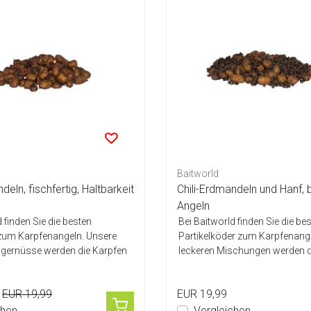
Baitworld
deln, fischfertig, Haltbarkeit
Chili-Erdmandeln und Hanf, 
Angeln
 finden Sie die besten
Bei Baitworld finden Sie die be
zum Karpfenangeln. Unsere
Partikelköder zum Karpfenang
igernüsse werden die Karpfen
leckeren Mischungen werden d
garan...
EUR 19,99
EUR 19,99
chen
Vergleichen