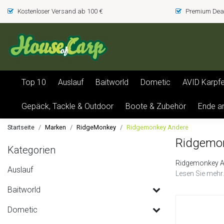
Kostenloser Versand ab 100 €
Premium Deal
Top 10
Auslauf
Baitworld
Dometic
AVID Karpf
Gepäck, Tackle & Outdoor
Boote & Zubehör
Ende a
Startseite
Marken
RidgeMonkey
Ridgemonkey Andere
Ridgemo
Kategorien
Ridgemonkey A
Auslauf
Lesen Sie mehr.
Baitworld
Dometic