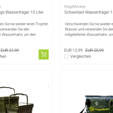
y
RidgeMonkey
gs-Wasserträger 10 Liter
Schwerlast-Wasserträger 15
n Sie nie wieder einen Tropfen
Verschwenden Sie nie wieder e
verwenden Sie den
Wasser und verwenden Sie de
ten Wasserhahn, um den
mitgelieferten Wasserhahn, u
sof...
Wasserfluss sof...
EUR 21,99
EUR 12,99
EUR 25,99
chen
Vergleichen