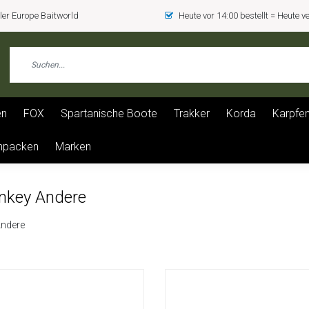
er Europe Baitworld
Heute vor 14:00 bestellt = Heute 
en
FOX
Spartanische Boote
Trakker
Korda
Karpfen
npacken
Marken
nkey Andere
ndere