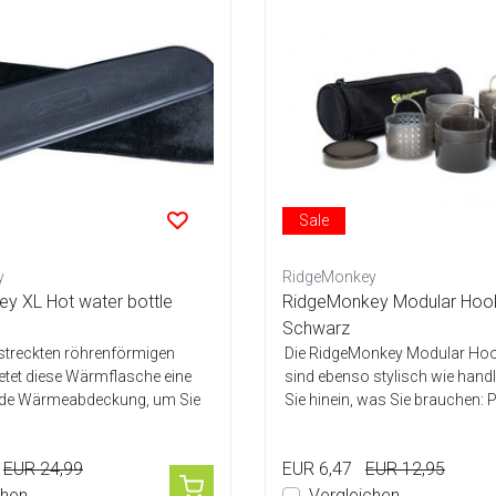
Sale
y
RidgeMonkey
y XL Hot water bottle
RidgeMonkey Modular Hook
Schwarz
streckten röhrenförmigen
Die RidgeMonkey Modular Hoo
etet diese Wärmflasche eine
sind ebenso stylisch wie handl
nde Wärmeabdeckung, um Sie
Sie hinein, was Sie brauchen: 
Wa...
EUR 24,99
EUR 6,47
EUR 12,95
chen
Vergleichen