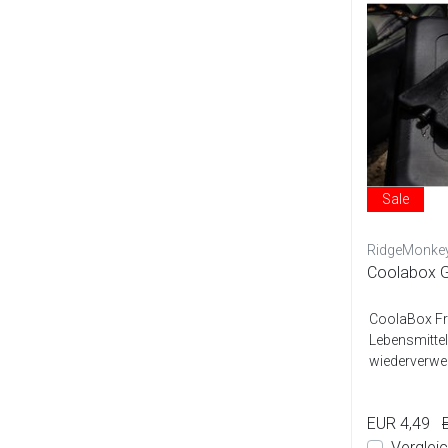
Sale
RidgeMonke
Coolabox G
CoolaBox Fre
Lebensmittel 
wiederverwe
ein schlankes
EUR 4,49
Verglei