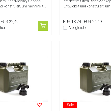
it dem RidgeMonkey Choppa:
effizient mit dem RidgeMonke
nd konstruiert, um mehrere K...
Entwickelt und konstruiert, um 
EUR 22,49
EUR 13,24
EUR 26,49
chen
Vergleichen
Sale