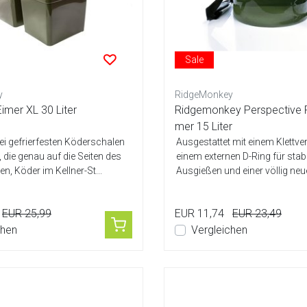
Sale
y
RidgeMonkey
imer XL 30 Liter
Ridgemonkey Perspective F
mer 15 Liter
wei gefrierfesten Köderschalen
Ausgestattet mit einem Klettve
, die genau auf die Seiten des
einem externen D-Ring für stab
n, Köder im Kellner-St...
Ausgießen und einer völlig neue
tra...
EUR 25,99
EUR 11,74
EUR 23,49
chen
Vergleichen