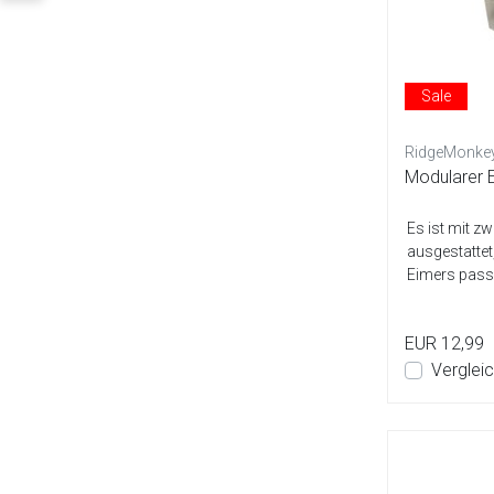
Sale
RidgeMonke
Modularer E
Es ist mit z
ausgestattet
Eimers passe
EUR 12,99
Verglei