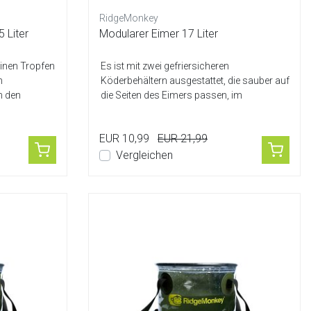
RidgeMonkey
 Liter
Modularer Eimer 17 Liter
inen Tropfen
Es ist mit zwei gefriersicheren
n
Köderbehältern ausgestattet, die sauber auf
m den
die Seiten des Eimers passen, im
Kellnerstil...
EUR 10,99
EUR 21,99
Vergleichen