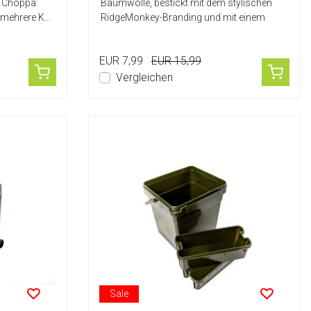
y Choppa:
Baumwolle, bestickt mit dem stylischen
mehrere K...
RidgeMonkey-Branding und mit einem
stylis...
EUR 7,99
EUR 15,99
Vergleichen
Sale