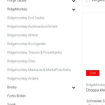
Forge Tackle
RidgeMonkey
Ridgemonkey End Tackle
Ridgemonkey-Rucksacksortiment
Ridgemonkey APArel
Ridgemonkey-Kochgeräte
Ridgemonkey Tresore & Powerbanks
Ridgemonkey Öfen
Ridgemonkey MarkaLite & MarkaPole-Reihe
Sale
Ridgemonkey Andere
RidgeMonke
Brisby
Choppa kle
Fortis-Brillen
Schneiden Si
Sonik