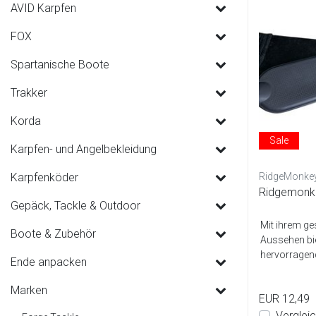
AVID Karpfen
FOX
Spartanische Boote
Trakker
Korda
Sale
Karpfen- und Angelbekleidung
Karpfenköder
RidgeMonke
Ridgemonke
Gepäck, Tackle & Outdoor
Mit ihrem ge
Boote & Zubehör
Aussehen bi
hervorrage
Ende anpacken
in den ...
Marken
EUR 12,49
Verglei