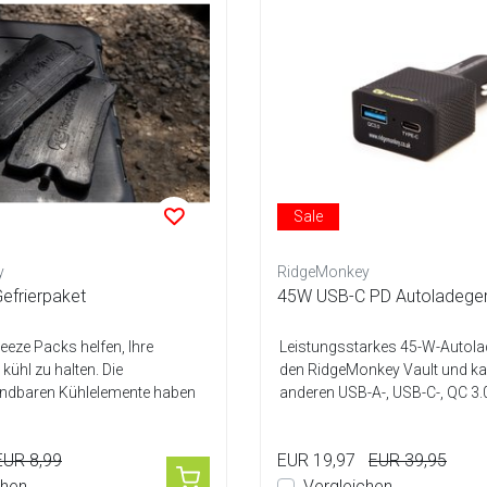
Sale
y
RidgeMonkey
efrierpaket
45W USB-C PD Autoladeger
eze Packs helfen, Ihre
Leistungsstarkes 45-W-Autola
kühl zu halten. Die
den RidgeMonkey Vault und ka
ndbaren Kühlelemente haben
anderen USB-A-, USB-C-, QC 3.
 ...
Powe...
EUR 8,99
EUR 19,97
EUR 39,95
chen
Vergleichen