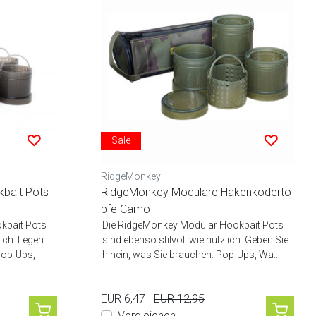
Sale
RidgeMonkey
bait Pots
RidgeMonkey Modulare Hakenködertö
pfe Camo
kbait Pots
Die RidgeMonkey Modular Hookbait Pots
ich. Legen
sind ebenso stilvoll wie nützlich. Geben Sie
Pop-Ups,
hinein, was Sie brauchen: Pop-Ups, Wa...
EUR 6,47
EUR 12,95
Vergleichen