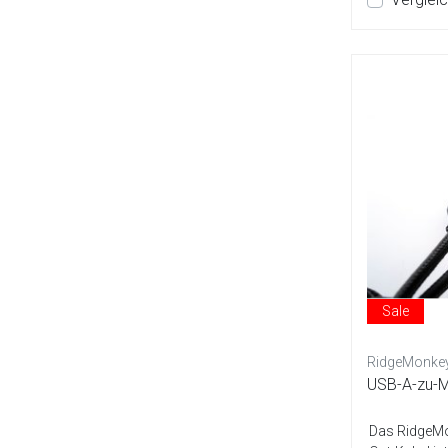
Sale
RidgeMonke
USB-A-zu-M
Das RidgeMo