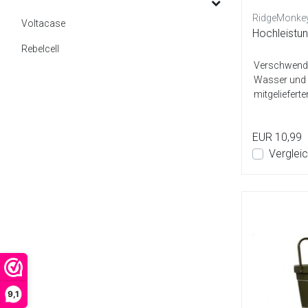
RidgeMonke
Voltacase
Hochleistun
Rebelcell
Verschwende
Wasser und 
mitgeliefer
Wasserfluss 
EUR 10,99
Verglei
9,1