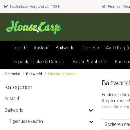
Kostenloser Versand ab 100 €
Premium Deal
Top 10
Auslauf
Baitworld
Dometic
AVID Karpf
Gepäck, Tackle & Outdoor
Boote & Zubehör
Ende a
Startseite
Baitworld
Flüssige Booster
Baitworl
Kategorien
Entdecken Sie d
Auslauf
Karpfenköders!
Lesen Sie mehr.
Baitworld
Tigernüsse kaufen
Sortieren na