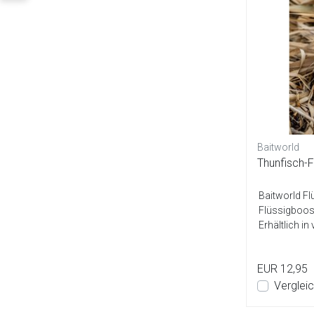
Baitworld
Thunfisch-F
Baitworld F
Flüssigboost
Erhältlich i
Geschmacksr
EUR 12,95
Verglei