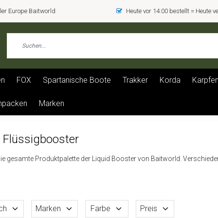
er Europe Baitworld
Heute vor 14:00 bestellt = Heute 
en
FOX
Spartanische Boote
Trakker
Korda
Karpfen
npacken
Marken
d Flüssigbooster
ie gesamte Produktpalette der Liquid Booster von Baitworld. Verschied
ch
Marken
Farbe
Preis