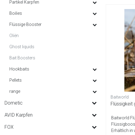
Partikel Karpfen
Boilies
Flüssige Booster
Oliën
Ghost liquids
Bait Boosters
Hookbaits
Pellets
range
Baitworld
Dometic
Flüssigkeit
AVID Karpfen
Baitworld F
Flüssigboost
FOX
Erhältlich i