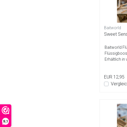
Baitworld
Sweet Sensa
Baitworld F
Flüssigboost
Erhältlich i
Geschmacksr
EUR 12,95
Verglei
9,1