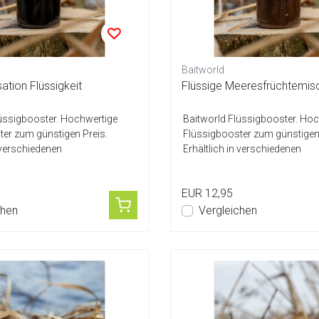
Baitworld
tion Flüssigkeit
Flüssige Meeresfrüchtemis
lüssigbooster. Hochwertige
Baitworld Flüssigbooster. Ho
er zum günstigen Preis.
Flüssigbooster zum günstigen 
n verschiedenen
Erhältlich in verschiedenen
ichtung...
Geschmacksrichtung...
EUR 12,95
chen
Vergleichen