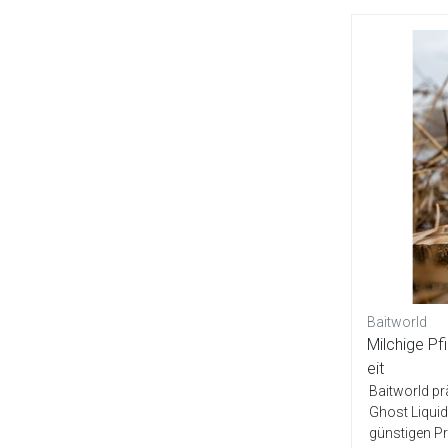
Baitworld
Milchige Pf
eit
Baitworld pr
Ghost Liqui
günstigen Pr