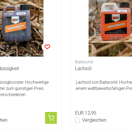
Baitworld
lüssigkeit
Lachsöl
lüssigbooster. Hochwertige
Lachsöl von Baitworld. Hochwe
er zum günstigen Preis.
einem wettbewerbsfähigen Pre
n verschiedenen
ichtung...
EUR 12,95
chen
Vergleichen