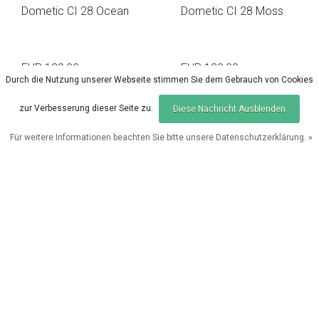
Dometic CI 28 Ocean
Dometic CI 28 Moss
EUR 129,00
EUR 129,00
EUR 199,00
EUR 199,00
Durch die Nutzung unserer Webseite stimmen Sie dem Gebrauch von Cookies
Vergleichen
Vergleichen
zur Verbesserung dieser Seite zu.
Diese Nachricht Ausblenden
Für weitere Informationen beachten Sie bitte unsere Datenschutzerklärung. »
Produkte vergleichen
0 Produkte
Sale
Sale