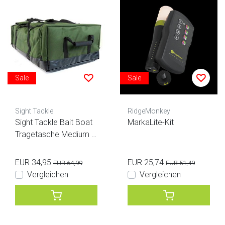
Sale
Sale
Sight Tackle
RidgeMonkey
Sight Tackle Bait Boat
MarkaLite-Kit
Tragetasche Medium D
eluxe
EUR 34,95
EUR 25,74
EUR 64,99
EUR 51,49
Vergleichen
Vergleichen