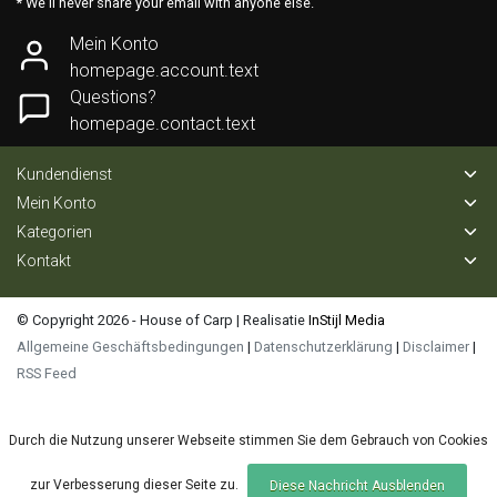
* We'll never share your email with anyone else.
Mein Konto
homepage.account.text
Questions?
homepage.contact.text
Kundendienst
Mein Konto
Kategorien
Kontakt
© Copyright 2026 - House of Carp | Realisatie
InStijl Media
Allgemeine Geschäftsbedingungen
|
Datenschutzerklärung
|
Disclaimer
|
RSS Feed
Durch die Nutzung unserer Webseite stimmen Sie dem Gebrauch von Cookies
zur Verbesserung dieser Seite zu.
Diese Nachricht Ausblenden