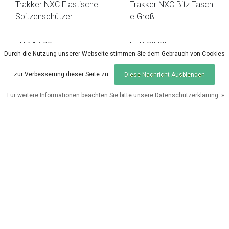
Trakker NXC Elastische
Trakker NXC Bitz Tasch
Spitzenschützer
e Groß
EUR 14,99
EUR 29,99
Durch die Nutzung unserer Webseite stimmen Sie dem Gebrauch von Cookies
Vergleichen
Vergleichen
zur Verbesserung dieser Seite zu.
Diese Nachricht Ausblenden
Für weitere Informationen beachten Sie bitte unsere Datenschutzerklärung. »
Produkte vergleichen
0 Produkte
Trakker
Trakker