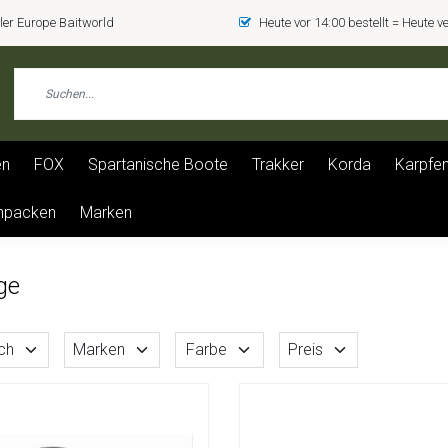
er Europe Baitworld
Heute vor 14:00 bestellt = Heute 
en
FOX
Spartanische Boote
Trakker
Korda
Karpfen
npacken
Marken
ge
ch
Marken
Farbe
Preis