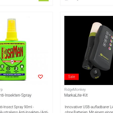
Sale
rp
RidgeMonkey
ti-Insekten-Spray
MarkaLite-Kit
i-Insect Spray 90ml -
Innovativer USB-aufladbarer L
ustraliens Anti-Insekten-/Anti-
ohne Batterien. Mit einem eing