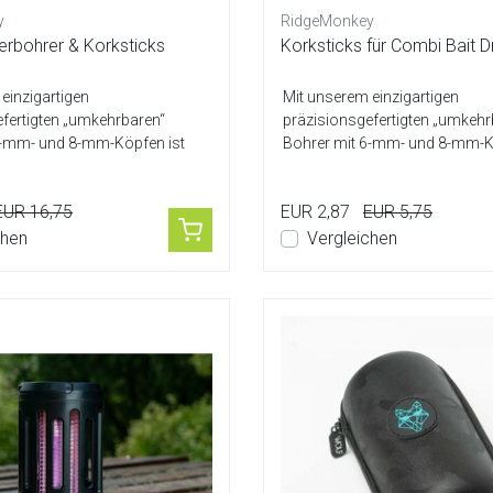
y
RidgeMonkey
rbohrer & Korksticks
Korksticks für Combi Bait Dri
einzigartigen
Mit unserem einzigartigen
fertigten „umkehrbaren“
präzisionsgefertigten „umkehr
6-mm- und 8-mm-Köpfen ist
Bohrer mit 6-mm- und 8-mm-K
bohrer pe...
dieser Köderbohrer pe...
EUR 16,75
EUR 2,87
EUR 5,75
chen
Vergleichen