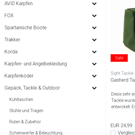
AVID Karpfen
FOX
Spartanische Boote
Trakker
Korda
Sale
Karpfen- und Angelbekleidung
Sight Tackle
Karpfenköder
Gasherd T
Gepäck, Tackle & Outdoor
Diese sehr e
Kühltaschen
Tackle wurde
entwickelt. E
Stühle und Tragen
Ruten & Zubehör
EUR 24,99
Verglei
Scheinwerfer & Beleuchtung