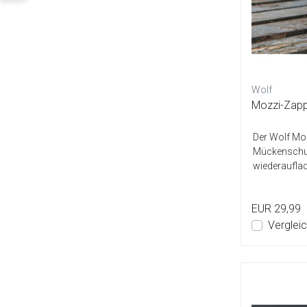
Wolf
Mozzi-Zap
Der Wolf Moz
Mückenschut
wiederauflad
Der Mozzi...
EUR 29,99
Verglei