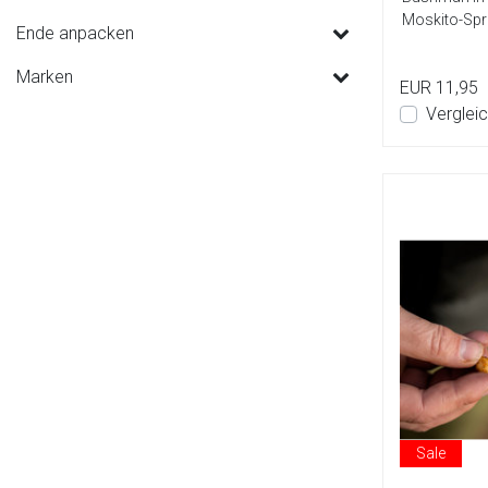
Moskito-Spra
Ende anpacken
Spra...
Marken
EUR 11,95
Verglei
Sale