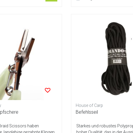
y
House of Carp
opfschere
Befehlsseil
 Braid Scissors haben
Starkes und robustes Polyprop
, langlebige gezahnte Klingen
hoher Qualität, das in der Aus