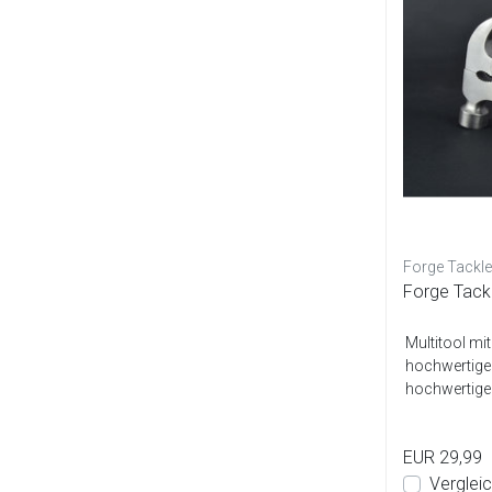
Forge Tackle
Forge Tackl
Multitool mi
hochwertigem
hochwertigem
EUR 29,99
Verglei