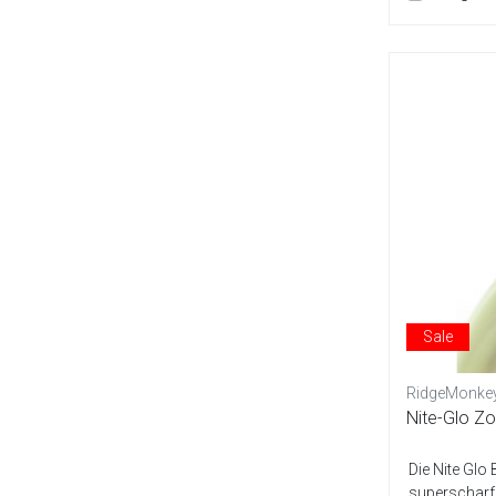
Sale
RidgeMonke
Nite-Glo Z
Die Nite Glo
superscharfe