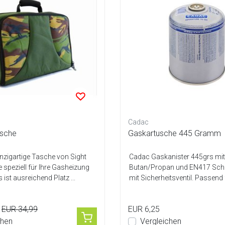
Cadac
asche
Gaskartusche 445 Gramm
inzigartige Tasche von Sight
Cadac Gaskanister 445grs mit
 speziell für Ihre Gasheizung
Butan/Propan und EN417 Sch
s ist ausreichend Platz ...
mit Sicherheitsventil. Passend 
Ridgemonkey Kocher...
EUR 34,99
EUR 6,25
chen
Vergleichen