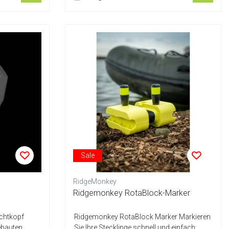
Sale
RidgeMonkey
Ridgemonkey RotaBlock-Marker
ichtkopf
Ridgemonkey RotaBlock Marker Markieren
ebauten
Sie Ihre Stecklinge schnell und einfach: