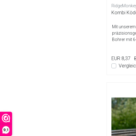
RidgeMonke
Kombi Köde
Mit unserem 
präzisionsge
Bohrer mit 
dieser Köder
EUR 8,37
Verglei
9,1