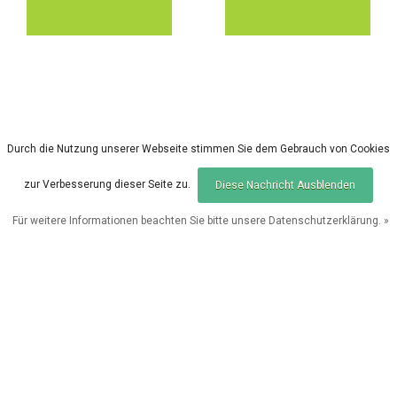
Durch die Nutzung unserer Webseite stimmen Sie dem Gebrauch von Cookies
zur Verbesserung dieser Seite zu.
Diese Nachricht Ausblenden
Sale
Sale
Für weitere Informationen beachten Sie bitte unsere Datenschutzerklärung. »
FOX
FOX
Produkte vergleichen
0 Produkte
Fox RX+ Licht & Fernbe
Fox Frontier X
dienung
EUR 240,00
EUR 623,99
EUR 300,00
EUR 779,99
Vergleichen
Vergleichen