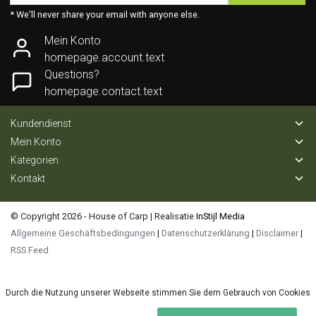
* We'll never share your email with anyone else.
Mein Konto
homepage.account.text
Questions?
homepage.contact.text
Kundendienst
Mein Konto
Kategorien
Kontakt
© Copyright 2026 - House of Carp | Realisatie
InStijl Media
Allgemeine Geschäftsbedingungen
|
Datenschutzerklärung
|
Disclaimer
|
RSS Feed
Durch die Nutzung unserer Webseite stimmen Sie dem Gebrauch von Cookies