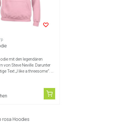
rp
odie
odie mit den legendären
n von Steve Neville. Darunter
ge Text „I like a threesome“. ...
chen
p rosa Hoodies