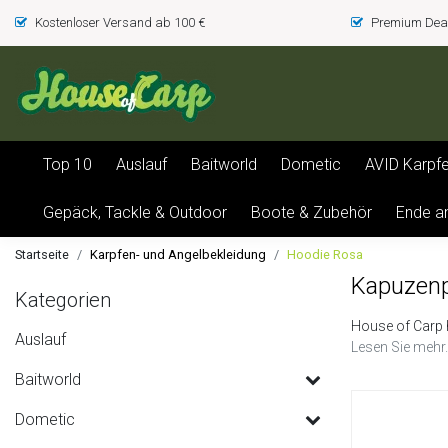
Kostenloser Versand ab 100 €
Premium Deal
Top 10
Auslauf
Baitworld
Dometic
AVID Karpf
Gepäck, Tackle & Outdoor
Boote & Zubehör
Ende a
Startseite
Karpfen- und Angelbekleidung
Hoodie Rosa
Kapuzenp
Kategorien
House of Carp 
Auslauf
Lesen Sie mehr.
Baitworld
Dometic