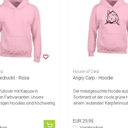
rp
House of Carp
edruckt - Rosa
Angry Carp - Hoodie
ullover mit Kapuze in
Der meistgesuchte Hoodie au
en Farbvarianten. Unsere
Sortiment ist der coole grüne 
ähigen Hoodies sind hochwertig
einem 'wütenden' Karpfenmust
Vorders...
EUR 29,95
chen
Vergleichen