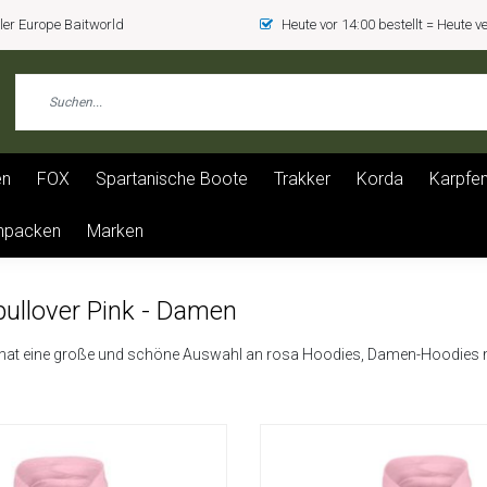
er Europe Baitworld
Heute vor 14:00 bestellt = Heute 
en
FOX
Spartanische Boote
Trakker
Korda
Karpfen
npacken
Marken
ullover Pink - Damen
hat eine große und schöne Auswahl an rosa Hoodies, Damen-Hoodies mi