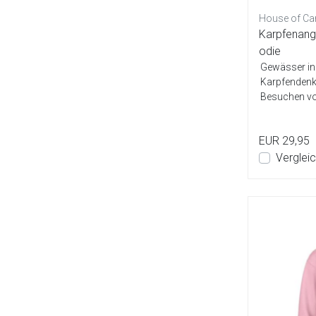
House of Ca
Karpfenange
odie
Gewässer in
Karpfendenk
Besuchen von
Bußg...
EUR 29,95
Verglei