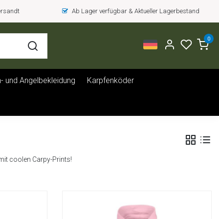
versandt
Ab Lager verfügbar & Aktueller Lagerbestand
0
- und Angelbekleidung
Karpfenköder
t coolen Carpy-Prints!