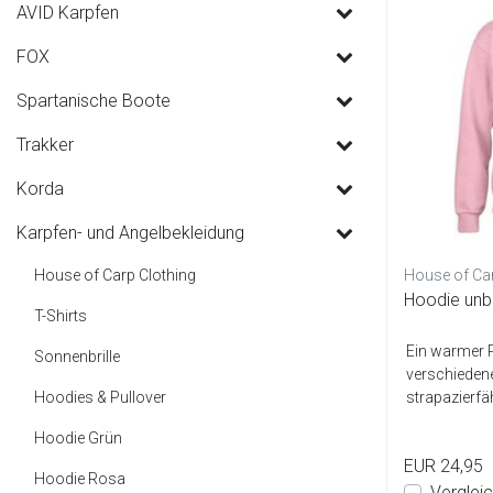
AVID Karpfen
FOX
Spartanische Boote
Trakker
Korda
Karpfen- und Angelbekleidung
House of Carp Clothing
House of Ca
Hoodie unb
T-Shirts
Ein warmer P
Sonnenbrille
verschieden
Hoodies & Pullover
strapazierf
verarbei...
Hoodie Grün
EUR 24,95
Hoodie Rosa
Verglei