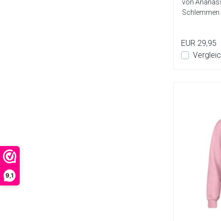
von Ananass
Schlemmen u
Pri...
EUR 29,95
Verglei
9,1