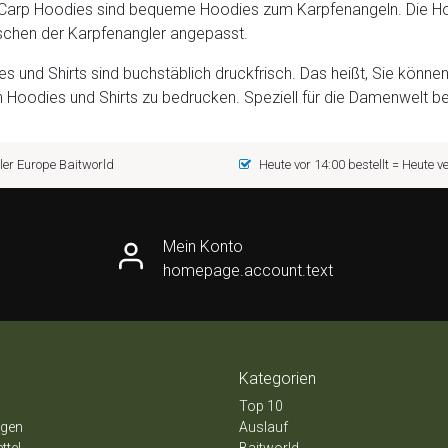
 Carp Hoodies sind bequeme Hoodies zum Karpfenangeln. Die Ho
schen der Karpfenangler angepasst.
s und Shirts sind buchstäblich druckfrisch. Das heißt, Sie könn
 Hoodies und Shirts zu bedrucken. Speziell für die Damenwelt 
er Europe Baitworld
Heute vor 14:00 bestellt = Heute 
Mein Konto
homepage.account.text
Kategorien
Top 10
ngen
Auslauf