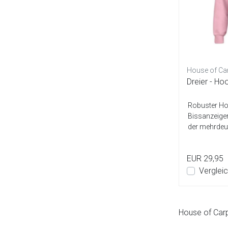
House of Ca
Dreier - Ho
Robuster Ho
Bissanzeiger
der mehrdeuti
EUR 29,95
Verglei
House of Car