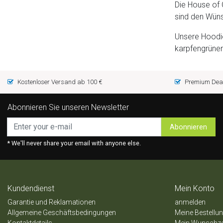
Die House of
sind den Wün
Unsere Hoodie
karpfengrünen
Kostenloser Versand ab 100 €
Premium Deal
Abonnieren Sie unseren Newsletter
Abonnieren
* We'll never share your email with anyone else.
Kundendienst
Mein Konto
Garantie und Reklamationen
anmelden
Allgemeine Geschäftsbedingungen
Meine Bestellu