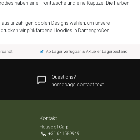
odies haben eine Fronttasche und eine Kapuze. Die Farben
en aus unzähligen coolen Designs wählen, um unsere
bedrucken wir pinkfarbene Hoodies in Damengrößen.
versandt
Ab Lager verfügbar & Aktueller Lagerbestand
Questions?
homepage.contact.text
Kontakt
House of Carp
+31 641589949