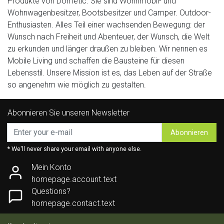
Produkte von Dometic. Sie sind Wohnmobil- und
Wohnwagenbesitzer, Bootsbesitzer und Camper. Outdoor-
Enthusiasten. Alles Teil einer wachsenden Bewegung: der
Wunsch nach Freiheit und Abenteuer, der Wunsch, die Welt
zu erkunden und länger draußen zu bleiben. Wir nennen es
Mobile Living und schaffen die Bausteine für diesen
Lebensstil. Unsere Mission ist es, das Leben auf der Straße
so angenehm wie möglich zu gestalten.
Abonnieren Sie unseren Newsletter
Abonnieren
* We'll never share your email with anyone else.
Mein Konto
homepage.account.text
Questions?
homepage.contact.text