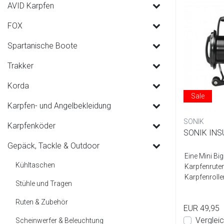
AVID Karpfen
FOX
Spartanische Boote
Trakker
Korda
Sale
Karpfen- und Angelbekleidung
SONIK
Karpfenköder
SONIK INS
Gepäck, Tackle & Outdoor
Eine Mini Big
Kühltaschen
Karpfenruten
Karpfenrolle
Stühle und Tragen
Ruten & Zubehör
EUR 49,95
Verglei
Scheinwerfer & Beleuchtung