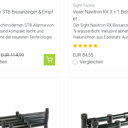
Sight Tackle
le STB Bissanzeiger & Empf
Visier Navitron RX 3 + 1 Bi
et
hochmodernen STB-Alarme von
Der Sight Navitron RX Bissanze
 sind kompakt, leicht und
% wasserdicht. Inklusive abn
mit der neuesten Technologie,
Hakenohren aus Edelstahl. Aus
m...
EUR 114,99
EUR 84,55
chen
Vergleichen