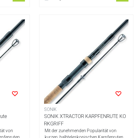
SONIK
ute
SONIK XTRACTOR KARPFENRUTE KO
RKGRIFF
tät von
Mit der zunehmenden Popularität von
rpfenruten
kurzen, halbteleskopischen Karpfenruten