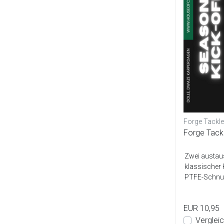
Forge Tackle
Forge Tack
Zwei austau
klassischer 
PTFE-Schnurc
Gewichte ent.
EUR 10,95
Verglei