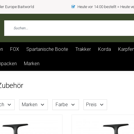
er Europe Baitworld
Heute vor 14:00 bestellt = Heute 
en
FOX
Spartanische Boote
Trakker
Korda
Karpfen
npacken
Marken
Zubehör
ch
Marken
Farbe
Preis