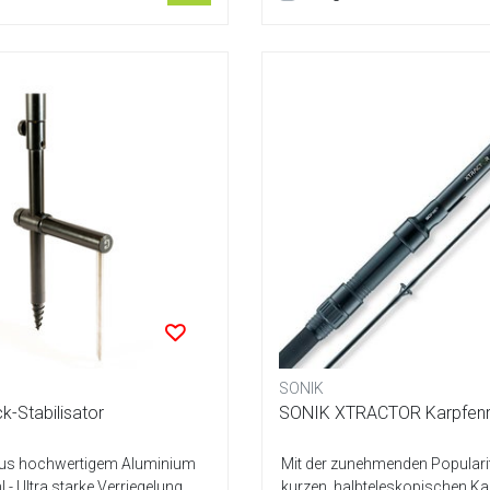
SONIK
k-Stabilisator
SONIK XTRACTOR Karpfenr
 aus hochwertigem Aluminium
Mit der zunehmenden Populari
 - Ultra starke Verriegelung
kurzen, halbteleskopischen Ka