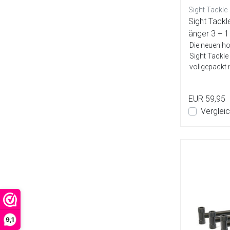
Sight Tackle
Sight Tack
änger 3 + 1
Die neuen 
Sight Tackle
vollgepackt 
um...
EUR 59,95
Verglei
9,1