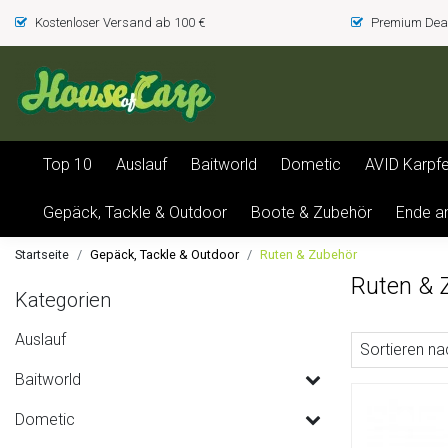
Kostenloser Versand ab 100 €
Premium Deal
Top 10
Auslauf
Baitworld
Dometic
AVID Karpf
Gepäck, Tackle & Outdoor
Boote & Zubehör
Ende a
Startseite
Gepäck, Tackle & Outdoor
Ruten & Zubehör
Ruten & 
Kategorien
Auslauf
Sortieren na
Baitworld
Dometic