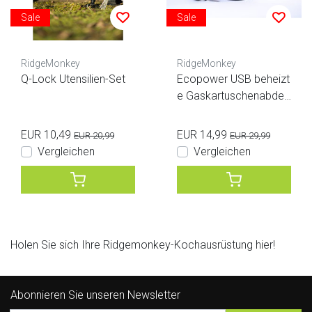
Sale
Sale
RidgeMonkey
RidgeMonkey
Q-Lock Utensilien-Set
Ecopower USB beheizt
e Gaskartuschenabdec
kung
EUR 10,49
EUR 14,99
EUR 20,99
EUR 29,99
Vergleichen
Vergleichen
Holen Sie sich Ihre Ridgemonkey-Kochausrüstung hier!
Abonnieren Sie unseren Newsletter