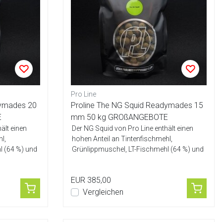
Pro Line
dymades 20
Proline The NG Squid Readymades 15
E
mm 50 kg GROßANGEBOTE
ält einen
Der NG Squid von Pro Line enthält einen
l,
hohen Anteil an Tintenfischmehl,
l (64 %) und
Grünlippmuschel, LT-Fischmehl (64 %) und
Ei-Mis...
EUR 385,00
Vergleichen