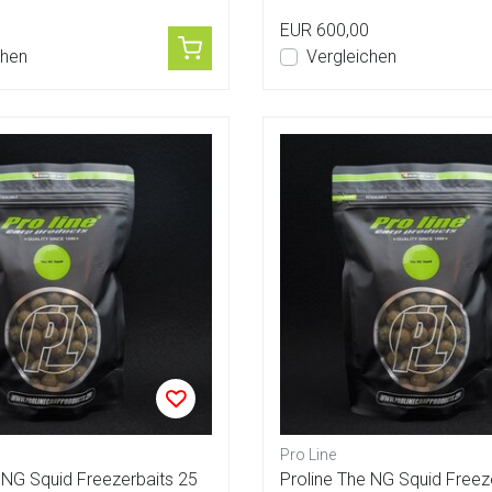
EUR 600,00
chen
Vergleichen
Pro Line
 NG Squid Freezerbaits 25
Proline The NG Squid Freez