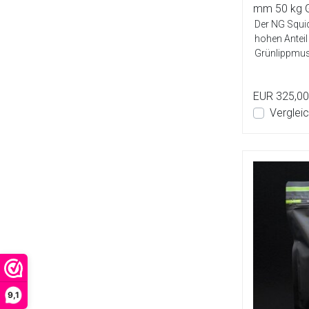
mm 50 kg
Der NG Squid
hohen Anteil
Grünlippmus
Ei-Mis...
EUR 325,00
Verglei
9,1