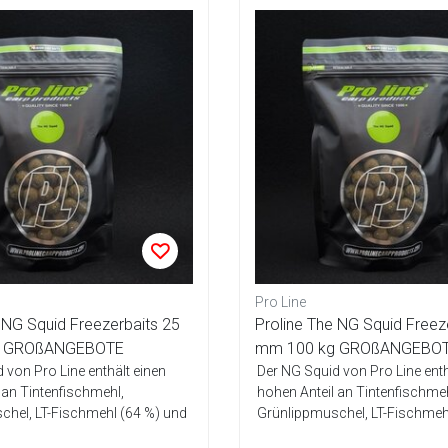
Pro Line
 NG Squid Freezerbaits 25
Proline The NG Squid Freez
g GROßANGEBOTE
mm 100 kg GROßANGEBO
 von Pro Line enthält einen
Der NG Squid von Pro Line enth
 an Tintenfischmehl,
hohen Anteil an Tintenfischmeh
chel, LT-Fischmehl (64 %) und
Grünlippmuschel, LT-Fischmeh
Ei-Mis...