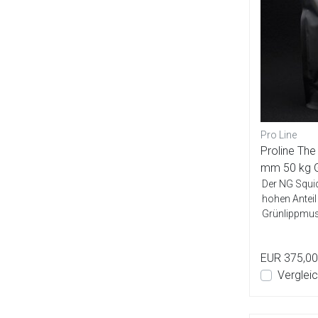
Pro Line
Proline Th
mm 50 kg
Der NG Squid
hohen Anteil
Grünlippmus
Ei-Mis...
EUR 375,00
Verglei