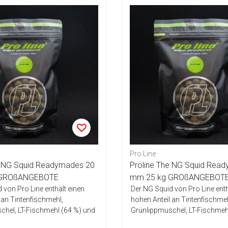
Pro Line
e NG Squid Readymades 20
Proline The NG Squid Rea
 GROßANGEBOTE
mm 25 kg GROßANGEBOT
 von Pro Line enthält einen
Der NG Squid von Pro Line enth
 an Tintenfischmehl,
hohen Anteil an Tintenfischmeh
chel, LT-Fischmehl (64 %) und
Grünlippmuschel, LT-Fischmeh
Ei-Mis...