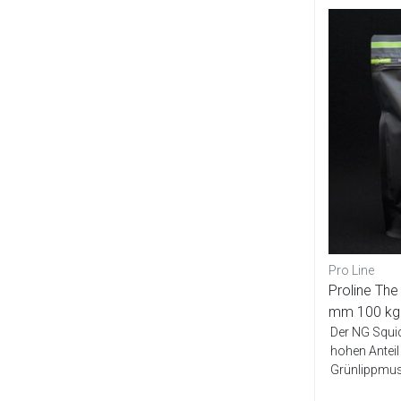
Pro Line
Proline The
mm 100 k
Der NG Squid
hohen Anteil
Grünlippmus
Ei-Mis...