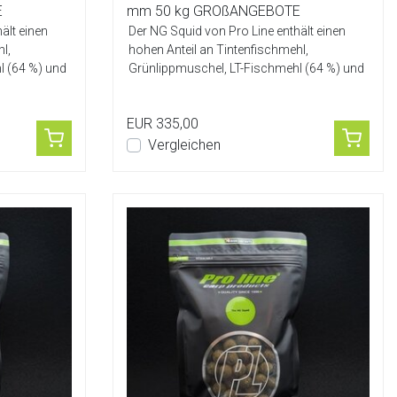
E
mm 50 kg GROßANGEBOTE
ält einen
Der NG Squid von Pro Line enthält einen
l,
hohen Anteil an Tintenfischmehl,
l (64 %) und
Grünlippmuschel, LT-Fischmehl (64 %) und
Ei-Mis...
EUR 335,00
Vergleichen