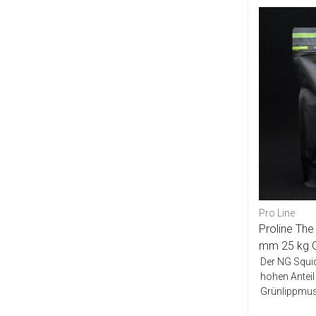
Pro Line
Proline Th
mm 25 kg
Der NG Squid
hohen Anteil
Grünlippmus
Ei-Mis...