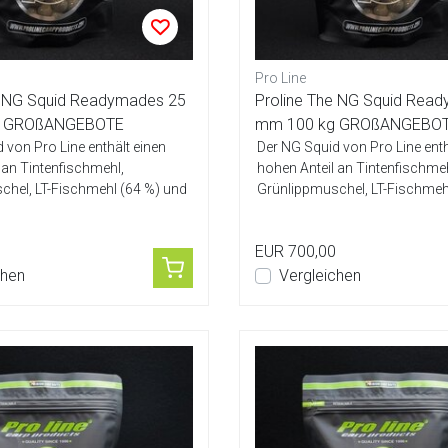
Pro Line
e NG Squid Readymades 25
Proline The NG Squid Rea
g GROßANGEBOTE
mm 100 kg GROßANGEBO
 von Pro Line enthält einen
Der NG Squid von Pro Line enth
 an Tintenfischmehl,
hohen Anteil an Tintenfischmeh
chel, LT-Fischmehl (64 %) und
Grünlippmuschel, LT-Fischmeh
Ei-Mis...
EUR 700,00
chen
Vergleichen