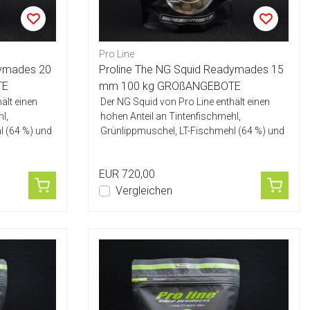
Pro Line
dymades 20
Proline The NG Squid Readymades 15
TE
mm 100 kg GROßANGEBOTE
ält einen
Der NG Squid von Pro Line enthält einen
l,
hohen Anteil an Tintenfischmehl,
l (64 %) und
Grünlippmuschel, LT-Fischmehl (64 %) und
Ei-Mis...
EUR 720,00
Vergleichen