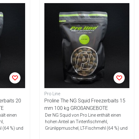
Pro Line
erbaits 20
Proline The NG Squid Freezerbaits 15
TE
mm 100 kg GROßANGEBOTE
ält einen
Der NG Squid von Pro Line enthält einen
l,
hohen Anteil an Tintenfischmehl,
l (64 %) und
Grünlippmuschel, LT-Fischmehl (64 %) und
Ei-Mis...