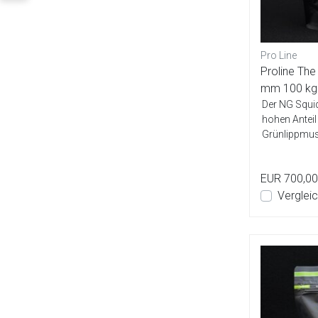
Pro Line
Proline Th
mm 100 k
Der NG Squid
hohen Anteil
Grünlippmus
Ei-Mis...
EUR 700,00
Verglei