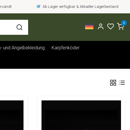
versandt
Ab Lager verfügbar & Aktueller Lagerbestand
0
- und Angelbekleidung
Karpfenköder