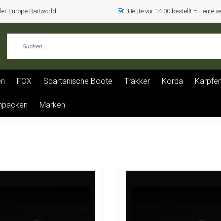
er Europe Baitworld
Heute vor 14:00 bestellt = Heute 
en
FOX
Spartanische Boote
Trakker
Korda
Karpfen
npacken
Marken