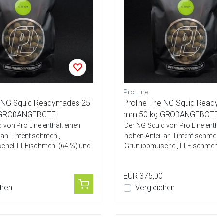
Pro Line
e NG Squid Readymades 25
Proline The NG Squid Rea
 GROßANGEBOTE
mm 50 kg GROßANGEBOT
 von Pro Line enthält einen
Der NG Squid von Pro Line enth
 an Tintenfischmehl,
hohen Anteil an Tintenfischmeh
chel, LT-Fischmehl (64 %) und
Grünlippmuschel, LT-Fischmeh
Ei-Mis...
EUR 375,00
chen
Vergleichen