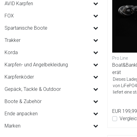
AVID Karpfen
FOX
Spartanische Boote
Trakker
Korda
Pro Line
Karpfen- und Angelbekleidung
Boat&Bank
erät
Karpfenköder
Dieses Ladeg
von LiFePO4
Gepäck, Tackle & Outdoor
liefert eine 
Boote & Zubehör
EUR 199,99
Ende anpacken
Verglei
Marken