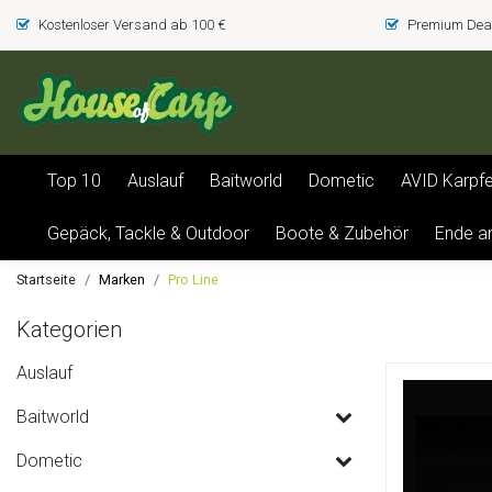
Kostenloser Versand ab 100 €
Premium Deal
Top 10
Auslauf
Baitworld
Dometic
AVID Karpf
Gepäck, Tackle & Outdoor
Boote & Zubehör
Ende a
Startseite
Marken
Pro Line
Kategorien
Auslauf
Baitworld
Dometic