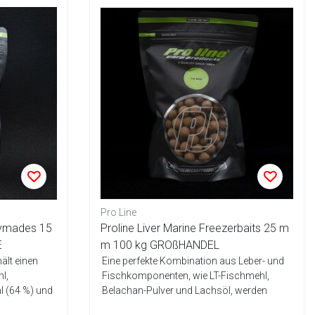
Pro Line
dymades 15
Proline Liver Marine Freezerbaits 25 m
E
m 100 kg GROßHANDEL
ält einen
Eine perfekte Kombination aus Leber- und
l,
Fischkomponenten, wie LT-Fischmehl,
l (64 %) und
Belachan-Pulver und Lachsöl, werden
durch e...