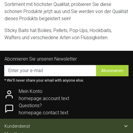
Sortiment mit höchster Qualität, probieren Sie diese
schönen Produkte jetzt aus und Sie werden von der Qualität
dieses Produkts begeistert sein!
Sticky Baits hat Boilies, Pellets, Pop-Ups, Hookbaits,
Wafters und verschiedene Arten von Flüssigkeiten.
Abonnieren Sie unseren Newsletter
Abonnieren
* We'll never share your email with anyone else.
Mein Konto
homepage.account.text
Questions?
homepage.contact.text
Kundendienst