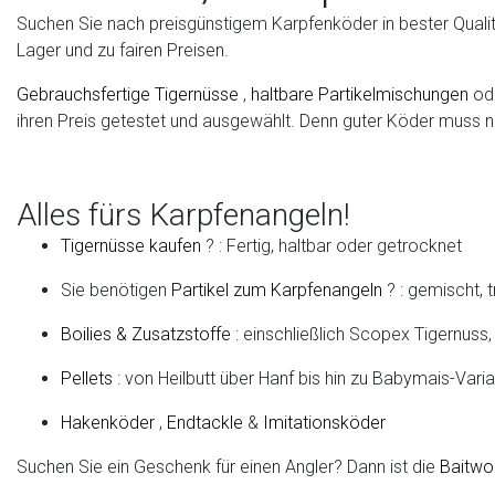
Suchen Sie nach preisgünstigem Karpfenköder in bester Qualitä
Lager und zu fairen Preisen.
Gebrauchsfertige
Tigernüsse
,
haltbare
Partikelmischungen
ode
ihren Preis getestet und ausgewählt. Denn guter Köder muss ni
Alles fürs Karpfenangeln!
Tigernüsse kaufen
?
: Fertig, haltbar oder getrocknet
Sie benötigen
Partikel zum Karpfenangeln
?
: gemischt, 
Boilies & Zusatzstoffe
: einschließlich Scopex Tigernuss, 
Pellets
: von Heilbutt über Hanf bis hin zu Babymais-Vari
Hakenköder
,
Endtackle
&
Imitationsköder
Suchen Sie ein Geschenk für einen Angler? Dann ist die
Baitwo