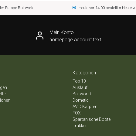
er Europe Baitworld
Heute vor 14:00 bestellt = Heute 
Mein Konto
homepage.account.text
Kategorien
Top 10
ngen
Auslauf
ttel
Baitworld
eichen
Dometic
AVID Karpfen
FOX
Spartanische Boote
Trakker