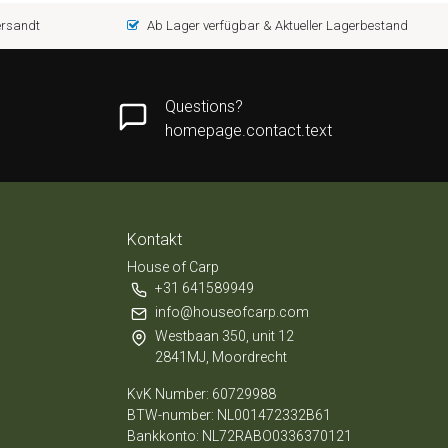
versandt
Ab Lager verfügbar & Aktueller Lagerbestand
Questions?
homepage.contact.text
Kontakt
House of Carp
+31 641589949
info@houseofcarp.com
Westbaan 350, unit 12
2841MJ, Moordrecht
KvK Number: 60729988
BTW-number: NL001472332B61
Bankkonto: NL72RABO0336370121