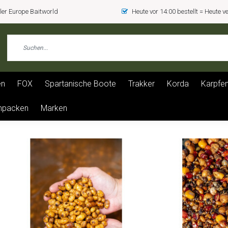
er Europe Baitworld
Heute vor 14:00 bestellt = Heute 
en
FOX
Spartanische Boote
Trakker
Korda
Karpfen
npacken
Marken