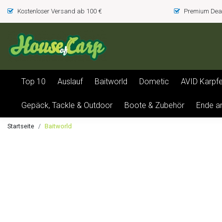
Kostenloser Versand ab 100 €
Premium Deal
Top 10
Auslauf
Baitworld
Dometic
AVID Karpf
Gepäck, Tackle & Outdoor
Boote & Zubehör
Ende a
Startseite
Baitworld