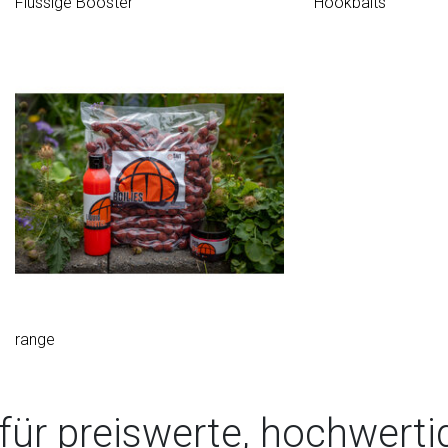
Flüssige Booster
Hookbaits
range
 für preiswerte, hochwertig