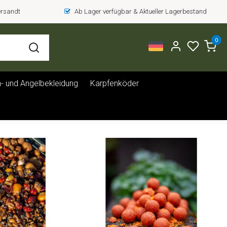
versandt
Ab Lager verfügbar & Aktueller Lagerbestand
0
- und Angelbekleidung
Karpfenköder