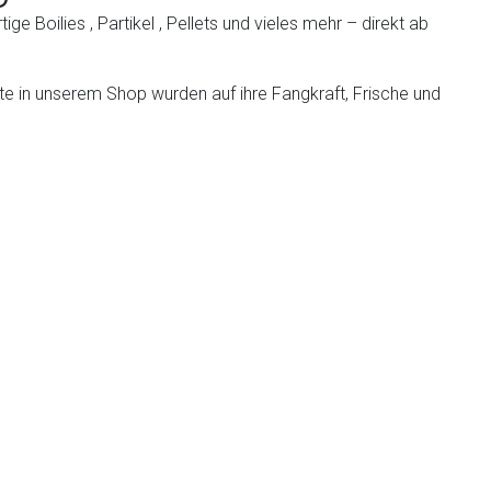
rtige
Boilies
,
Partikel
,
Pellets
und vieles mehr – direkt ab
kte in unserem Shop wurden auf ihre Fangkraft, Frische und