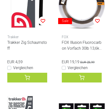
Sale
Trakker
FOX
Trakker Zig Schaumsto
FOX Illusion Fluorocarb
ff
on Vorfach 30lb 13,6kg
0,50mm 50m Naturals
grün
EUR 4,59
EUR 19,19
EUR 23,99
Vergleichen
Vergleichen