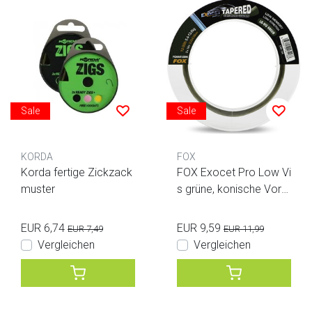
Sale
Sale
KORDA
FOX
Korda fertige Zickzack
FOX Exocet Pro Low Vi
muster
s grüne, konische Vorfä
cher 12-30LB 0,33-0,50
mm 3 Stück
EUR 6,74
EUR 9,59
EUR 7,49
EUR 11,99
Vergleichen
Vergleichen