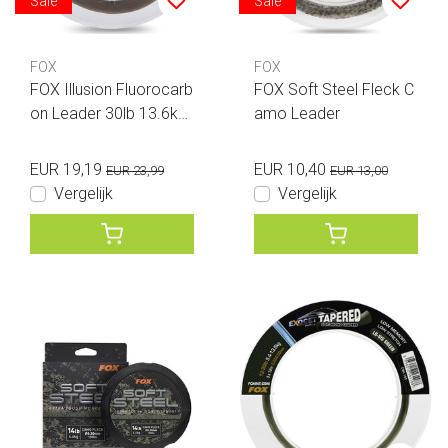
Sale
Sale
FOX
FOX
FOX Illusion Fluorocarb
FOX Soft Steel Fleck C
on Leader 30lb 13.6kg
amo Leader
0.50mm 50m Naturals
green
EUR 19,19
EUR 10,40
EUR 23,99
EUR 13,00
Vergelijk
Vergelijk