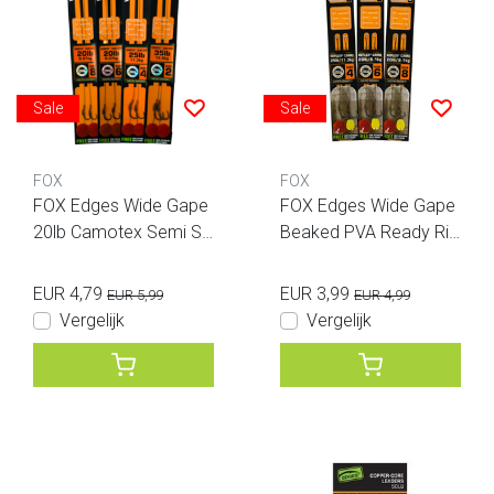
Sale
Sale
FOX
FOX
FOX Edges Wide Gape
FOX Edges Wide Gape
20lb Camotex Semi Sti
Beaked PVA Ready Rig
ff 2pcs
s 25lb
EUR 4,79
EUR 3,99
EUR 5,99
EUR 4,99
Vergelijk
Vergelijk