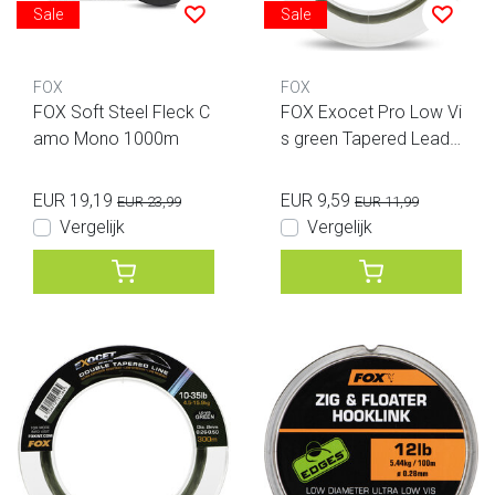
Sale
Sale
FOX
FOX
FOX Soft Steel Fleck C
FOX Exocet Pro Low Vi
amo Mono 1000m
s green Tapered Leade
rs 12-30LB 0.33- 0.50
mm 3pcs
EUR 19,19
EUR 9,59
EUR 23,99
EUR 11,99
Vergelijk
Vergelijk