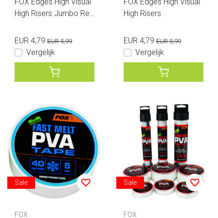
FOX Edges High Visual
FOX Edges High Visual
High Risers Jumbo Refi
High Risers
ll Pack
EUR 4,79
EUR 4,79
EUR 5,99
EUR 5,99
Vergelijk
Vergelijk
Sale
Sale
FOX
FOX