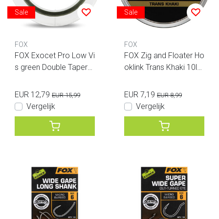
Sale
Sale
FOX
FOX
FOX Exocet Pro Low Vi
FOX Zig and Floater Ho
s green Double Tapere
oklink Trans Khaki 10lb
d Line 0.26mm 0.50m
0.26mm
m 300m
EUR 12,79
EUR 7,19
EUR 15,99
EUR 8,99
Vergelijk
Vergelijk