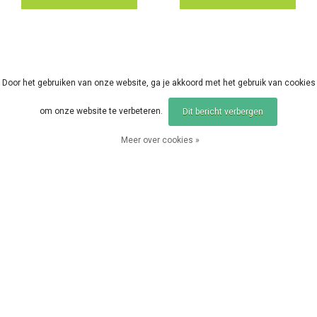
Door het gebruiken van onze website, ga je akkoord met het gebruik van cookies
om onze website te verbeteren.
Dit bericht verbergen
Meer over cookies »
Sale
Sale
Vergelijk producten
0 Producten
FOX
FOX
FOX Pop Up Pink Corn
FOX Edges Naturals Le
pink Std 10pcs
ader Bead 8pcs
EUR 2,87
EUR 3,99
EUR 3,59
EUR 4,99
Vergelijk
Vergelijk