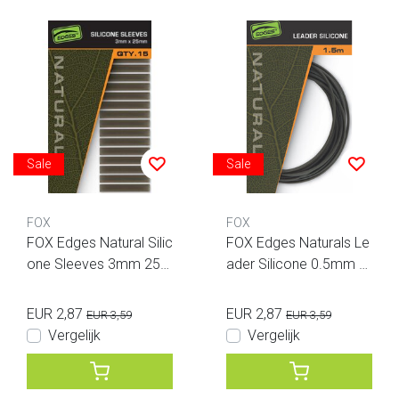
Sale
Sale
FOX
FOX
FOX Edges Natural Silic
FOX Edges Naturals Le
one Sleeves 3mm 25m
ader Silicone 0.5mm 1.
m 15pcs
5m
EUR 2,87
EUR 2,87
EUR 3,59
EUR 3,59
Vergelijk
Vergelijk