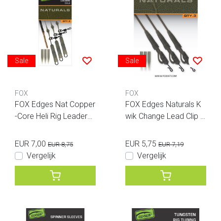
Sale
Sale
FOX
FOX
FOX Edges Nat Copper
FOX Edges Naturals K
-Core Heli Rig Leaders
wik Change Lead Clip T
50lb x 3
ubing Rigs 3pcs
EUR 7,00
EUR 5,75
EUR 8,75
EUR 7,19
Vergelijk
Vergelijk