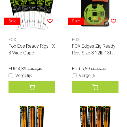
Sale
Sale
FOX
FOX
Fox Eos Ready Rigs - X
FOX Edges Zig Ready
3 Wide Gape
Rigs Size 8 12lb 13ft 3
pcs
EUR 4,39
EUR 5,59
EUR 5,49
EUR 6,99
Vergelijk
Vergelijk