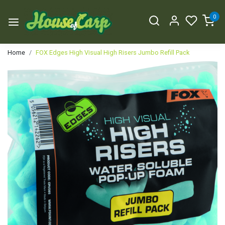
0
Home
FOX Edges High Visual High Risers Jumbo Refill Pack