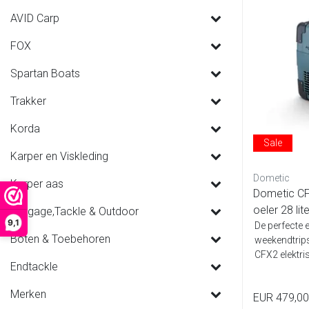
AVID Carp
FOX
Spartan Boats
Trakker
Korda
Sale
Karper en Viskleding
Dometic
Karper aas
Dometic C
oeler 28 lite
Luggage,Tackle & Outdoor
9,1
De perfecte 
Boten & Toebehoren
weekendtrips
CFX2 elektr
Endtackle
door ...
Merken
EUR 479,00