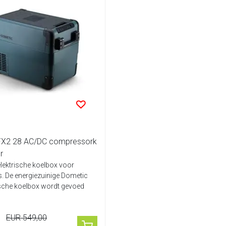
FX2 28 AC/DC compressork
r
elektrische koelbox voor
. De energiezuinige Dometic
ische koelbox wordt gevoed
EUR 549,00