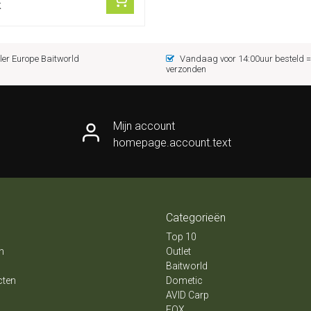
k
er Europe Baitworld
Vandaag voor 14:00uur besteld
verzonden
Mijn account
homepage.account.text
Categorieën
Top 10
n
Outlet
Baitworld
cten
Dometic
AVID Carp
FOX