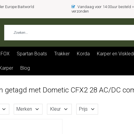
er Europe Baitworld
Vandaag voor 14:00uur besteld
verzonden
FOX
Spartan Boats
Trakker
Korda
Karper en Viskled
 Karper
Blog
n getagd met Dometic CFX2 28 AC/DC compr
Merken
Kleur
Prijs