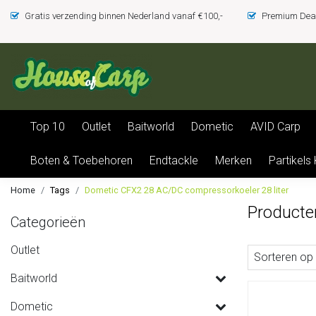
Gratis verzending binnen Nederland vanaf €100,-
Premium Deal
Top 10
Outlet
Baitworld
Dometic
AVID Carp
Boten & Toebehoren
Endtackle
Merken
Partikels
Home
Tags
Dometic CFX2 28 AC/DC compressorkoeler 28 liter
Producte
Categorieën
Outlet
Sorteren op
Baitworld
Dometic