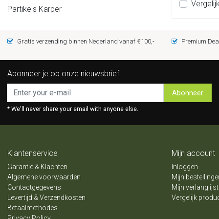
Vergelij
Partikels Karper
Gratis verzending binnen Nederland vanaf €100,-
Premium Deal
Abonneer je op onze nieuwsbrief
Abonneer
* We'll never share your email with anyone else.
Klantenservice
Mijn account
Garantie & Klachten
Inloggen
Algemene voorwaarden
Mijn bestellinge
Contactgegevens
Mijn verlanglijst
Levertijd & Verzendkosten
Vergelijk produ
Betaalmethodes
Privacy Policy