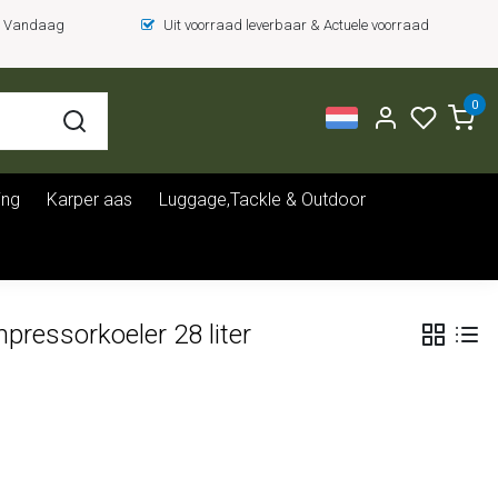
 = Vandaag
Uit voorraad leverbaar & Actuele voorraad
0
ing
Karper aas
Luggage,Tackle & Outdoor
essorkoeler 28 liter