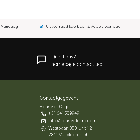
 = Vandaag
Uit voorraad leverbaar & Actuele voorraad
Questions?
homepage.contact.text
Contactgegevens
House of Carp
+31 641589949
info@houseofcarp.com
Westbaan 350, unit 12
2841MJ, Moordrecht