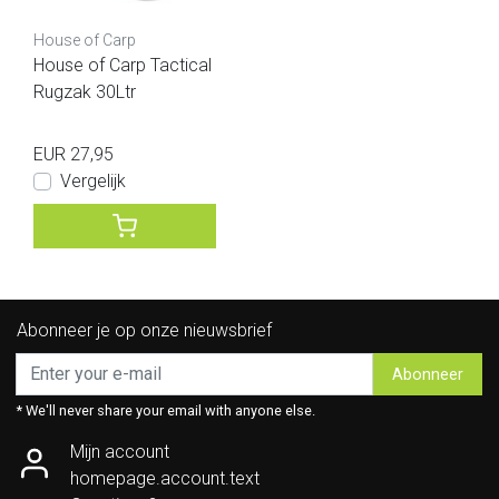
House of Carp
House of Carp Tactical
Rugzak 30Ltr
EUR 27,95
Vergelijk
Abonneer je op onze nieuwsbrief
Abonneer
* We'll never share your email with anyone else.
Mijn account
homepage.account.text