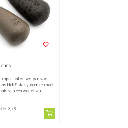
 Leads
 is speciaal ontworpen voor
ons Heli-Safe-systeem en heeft
laats van een wartel, wa...
EUR 2,79
k