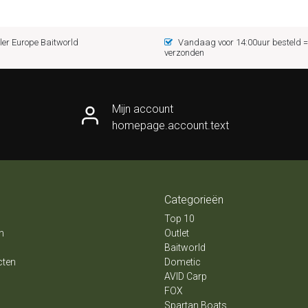
er Europe Baitworld
Vandaag voor 14:00uur besteld
verzonden
Mijn account
homepage.account.text
Categorieën
Top 10
n
Outlet
Baitworld
cten
Dometic
AVID Carp
FOX
Spartan Boats