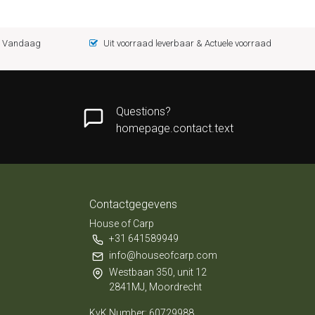
 = Vandaag
Uit voorraad leverbaar & Actuele voorraad
Questions?
homepage.contact.text
Contactgegevens
House of Carp
+31 641589949
info@houseofcarp.com
Westbaan 350, unit 12
2841MJ, Moordrecht
KvK Number: 60729988