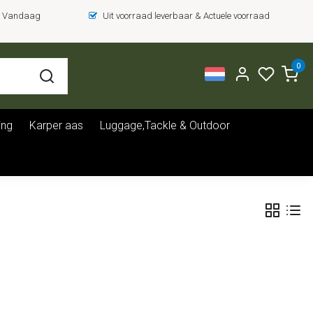
 = Vandaag
Uit voorraad leverbaar & Actuele voorraad
0
ing
Karper aas
Luggage,Tackle & Outdoor