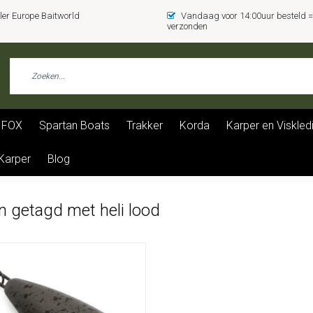
er Europe Baitworld
Vandaag voor 14:00uur besteld
verzonden
FOX
Spartan Boats
Trakker
Korda
Karper en Viskled
 Karper
Blog
n getagd met heli lood