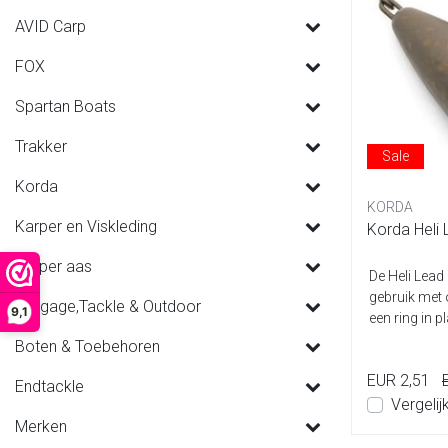
AVID Carp
FOX
Spartan Boats
Trakker
Sale
Korda
KORDA
Karper en Viskleding
Korda Heli
Karper aas
De Heli Lead
gebruik met 
Luggage,Tackle & Outdoor
9,1
een ring in p
Boten & Toebehoren
EUR 2,51
Endtackle
Vergelij
Merken