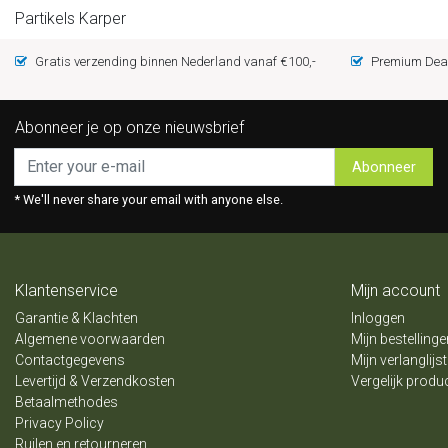
Partikels Karper
Gratis verzending binnen Nederland vanaf €100,-
Premium Deal
Abonneer je op onze nieuwsbrief
Abonneer
* We'll never share your email with anyone else.
Klantenservice
Mijn account
Garantie & Klachten
Inloggen
Algemene voorwaarden
Mijn bestellinge
Contactgegevens
Mijn verlanglijst
Levertijd & Verzendkosten
Vergelijk produ
Betaalmethodes
Privacy Policy
Ruilen en retourneren