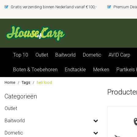
Gratis verzending binnen Nederland vanaf €100,-
Premium Deal
Top 10
Outlet
Baitworld
Dometic
AVID Carp
Boten & Toebehoren
Endtackle
Merken
Partikels
Home
Tags
heli lood
Producte
Categorieën
Outlet
Baitworld
Dometic