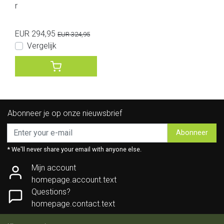
r
EUR 294,95
EUR 324,95
Vergelijk
Abonneer je op onze nieuwsbrief
Abonneer
* We'll never share your email with anyone else.
Mijn account
homepage.account.text
Questions?
homepage.contact.text