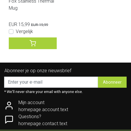
Fox Stainless Thermal
Mug
EUR 15,99
EUR 19,99
Vergelijk
Abonneer je op onze nieuwsbrief
Abonneer
* We'll never share your email with anyone else.
Mijn account
homepage.account.text
Questions?
homepage.contact.text