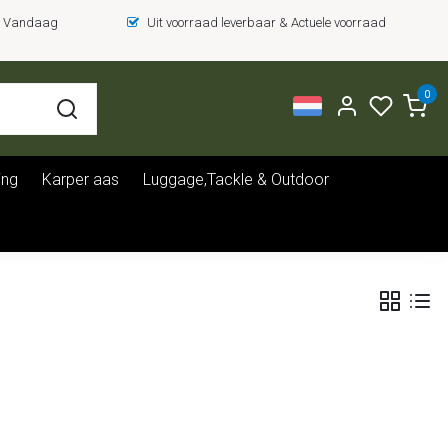
 = Vandaag
Uit voorraad leverbaar & Actuele voorraad
0
ing
Karper aas
Luggage,Tackle & Outdoor