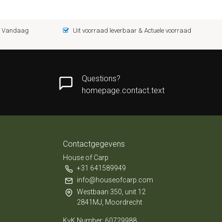
 = Vandaag
Uit voorraad leverbaar & Actuele voorraad
Questions?
homepage.contact.text
Contactgegevens
House of Carp
+31 641589949
info@houseofcarp.com
Westbaan 350, unit 12
2841MJ, Moordrecht
KvK Number: 60729988