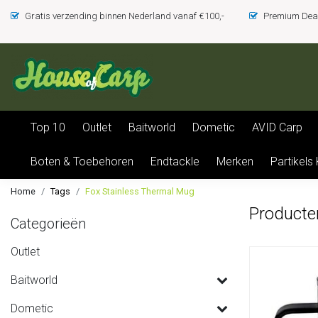
Gratis verzending binnen Nederland vanaf €100,-
Premium Deal
Top 10
Outlet
Baitworld
Dometic
AVID Carp
Boten & Toebehoren
Endtackle
Merken
Partikels
Home
Tags
Fox Stainless Thermal Mug
Producte
Categorieën
Outlet
Baitworld
Dometic