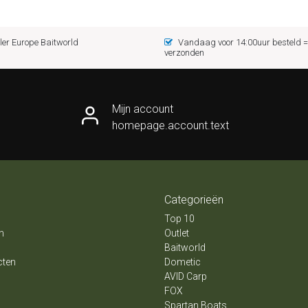
er Europe Baitworld
Vandaag voor 14:00uur besteld
verzonden
Mijn account
homepage.account.text
Categorieën
Top 10
n
Outlet
Baitworld
cten
Dometic
AVID Carp
FOX
Spartan Boats