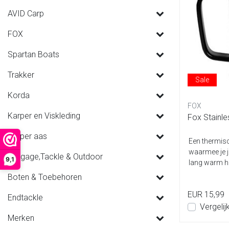
AVID Carp
FOX
Spartan Boats
Trakker
Sale
Korda
FOX
Karper en Viskleding
Fox Stainl
Karper aas
Een thermis
waarmee je je
Luggage,Tackle & Outdoor
9,1
lang warm ho
Boten & Toebehoren
EUR 15,99
Endtackle
Vergelij
Merken