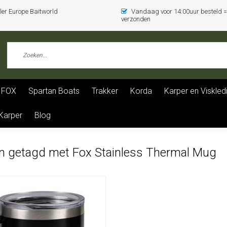
er Europe Baitworld
Vandaag voor 14:00uur besteld
verzonden
FOX
Spartan Boats
Trakker
Korda
Karper en Viskled
 Karper
Blog
n getagd met Fox Stainless Thermal Mug