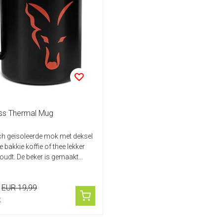
ess Thermal Mug
ch geïsoleerde mok met deksel
 bakkie koffie of thee lekker
udt. De beker is gemaakt...
EUR 19,99
k