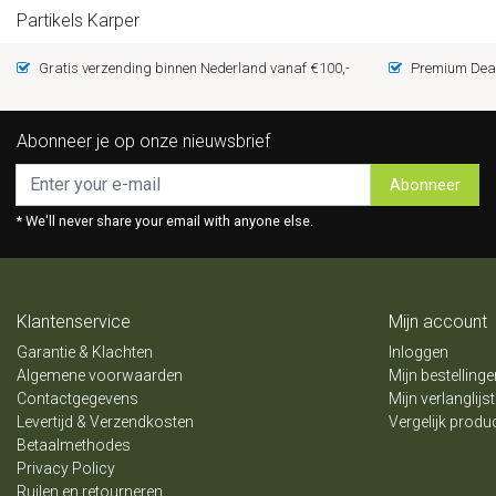
Partikels Karper
Gratis verzending binnen Nederland vanaf €100,-
Premium Deal
Abonneer je op onze nieuwsbrief
Abonneer
* We'll never share your email with anyone else.
Klantenservice
Mijn account
Garantie & Klachten
Inloggen
Algemene voorwaarden
Mijn bestellinge
Contactgegevens
Mijn verlanglijst
Levertijd & Verzendkosten
Vergelijk produ
Betaalmethodes
Privacy Policy
Ruilen en retourneren